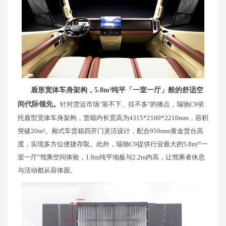
盾形宽体车身架构，5.8m³纯平「一室一厅」般的舒适空
间代际领先。
针对货运市场"装不下、拉不多"的痛点，瑞驰C9依
托盾型宽体车身架构，货箱内长宽高为4315*2100*2210mm，容积
突破20m³。厢式车货箱四开门灵活设计，配合950mm黄金货台高
度，实现多方位便捷存取。此外，瑞驰C9提供行业最大的5.8m³"一
室一厅"驾乘空间体验，1.8m纯平地板与2.2m内高，让驾乘者休息
与活动都从容体面。