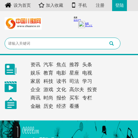
设为首页
加入收藏
手机
注册
登陆
资讯
汽车
焦点
推荐
头条
娱乐
教育
电影
星座
电视
家居
科技
读书
司法
学习
企业
游戏
文化
高尔夫
投资
商讯
时尚
报价
买车
专栏
金融
历史
经济
看播