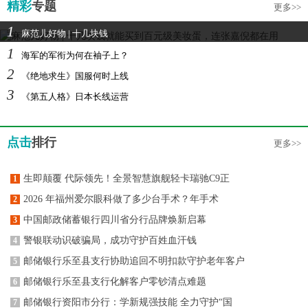
精彩
专题
更多>>
1
麻范儿好物 | 十几块钱
1
海军的军衔为何在袖子上？
2
《绝地求生》国服何时上线
3
《第五人格》日本长线运营
点击
排行
更多>>
生即颠覆 代际领先！全景智慧旗舰轻卡瑞驰C9正
1
2026 年福州爱尔眼科做了多少台手术？年手术
2
中国邮政储蓄银行四川省分行品牌焕新启幕
3
警银联动识破骗局，成功守护百姓血汗钱
4
邮储银行乐至县支行协助追回不明扣款守护老年客户
5
邮储银行乐至县支行化解客户零钞清点难题
6
邮储银行资阳市分行：学新规强技能 全力守护“国
7