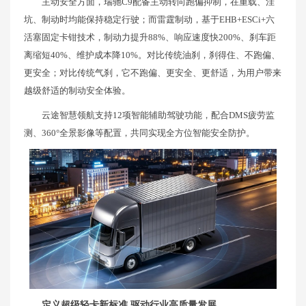
主动安全方面，瑞驰C9配备主动转向跑偏抑制，在重载、洼
坑、制动时均能保持稳定行驶；而雷霆制动，基于EHB+ESCi+六
活塞固定卡钳技术，制动力提升88%、响应速度快200%、刹车距
离缩短40%、维护成本降10%。对比传统油刹，刹得住、不跑偏、
更安全；对比传统气刹，它不跑偏、更安全、更舒适，为用户带来
越级舒适的制动安全体验。
云途智慧领航支持12项智能辅助驾驶功能，配合DMS疲劳监
测、360°全景影像等配置，共同实现全方位智能安全防护。
定义超级轻卡新标准 驱动行业高质量发展