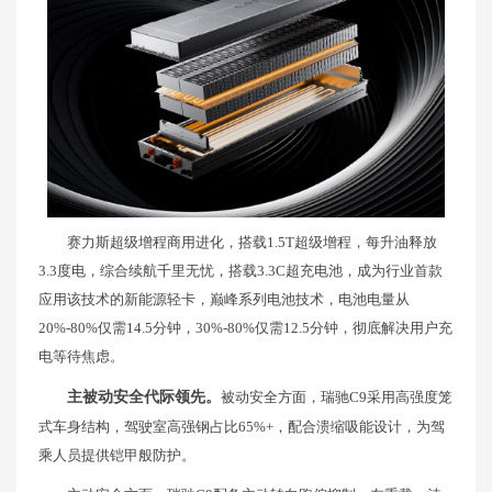
赛力斯超级增程商用进化，搭载1.5T超级增程，每升油释放
3.3度电，综合续航千里无忧，搭载3.3C超充电池，成为行业首款
应用该技术的新能源轻卡，巅峰系列电池技术，电池电量从
20%-80%仅需14.5分钟，30%-80%仅需12.5分钟，彻底解决用户充
电等待焦虑。
主被动安全代际领先。
被动安全方面，瑞驰C9采用高强度笼
式车身结构，驾驶室高强钢占比65%+，配合溃缩吸能设计，为驾
乘人员提供铠甲般防护。