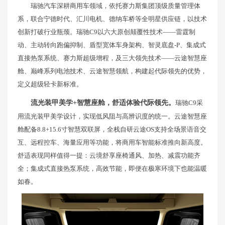
瑞驰汽车深耕商用车领域，依托赛力斯集团顶级质量管理体
系，联合宁德时代、汇川电机、德纳车桥等全明星供应链，以技术
创新打破行业瓶颈。瑞驰C9以六大原创颠覆性技术——雷霆制
动、主动转向跑偏抑制、盾型宽体车身架构、智灵底盘-P、集成式
直接热泵系统、赛力斯超级增程，及三大领先技术——云途智慧座
舱、巅峰系列电池技术、云途智慧领航，构建起代际领先的优势，
定义超级轻卡新标准。
流光装甲美学+智慧座舱，舒适体验代际领先。
瑞驰C9采
用流光装甲美学设计，实现低风阻与高辨识度的统一。云途智慧座
舱配备8.8+15.6寸智慧双联屏，全栈自研云途OS支持全场景语音交
互、远程控车、海量应用等功能，将商用车智能标准推向新高度。
舒适表现同样值得一提：云境舒享座椅通风、加热、减震功能齐
全；集成式直接热泵系统，高效节能，即便在极寒环境下也能温暖
如春。