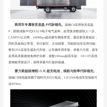
商用车专属智灵底盘-P代际领先。
瑞驰C9采用智灵底盘-
P，搭载域集中式EEA2.0电子电气架构，处理复杂数据快人一步。
CANFD+以太网，100Mbps超高整车网络带宽，通信更快更稳定，
同时具备独立带宽、并行刷写、主动报警、导航联动等实用功能。
整车OTA实现无感迭代升级，让车辆常用常新。承载力方面，新车
采用高承载德纳免维护后桥，搭配180mm副高车架，3/6+3片高强
度钢板弹簧设计，保障承载与行驶的稳健。
赛力斯超级增程+3.3C超充电池，续航与效率代际领先。
瑞驰C9纯电版搭载宁德时代天行L电池，120 kWh电池车型续航可
达403km。