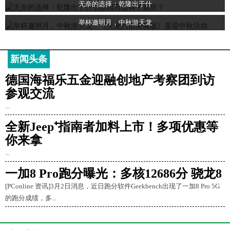
无奈的选择：乾隆出于什
举杯邀明月，中秋游天龙
新闻头条
德国海福乐五金迎融创地产考察团到访
参观交流
...
全新Jeep⁺指南者加料上市！多项优惠等
你来拿
...
一加8 Pro跑分曝光：多核12686分 骁龙8
[PConline 资讯]3月2日消息，近日跑分软件Geekbench出现了一加8 Pro 5G
的跑分成绩，多...