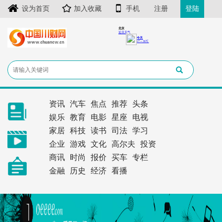
设为首页
加入收藏
手机
注册
登陆
资讯
汽车
焦点
推荐
头条
娱乐
教育
电影
星座
电视
家居
科技
读书
司法
学习
企业
游戏
文化
高尔夫
投资
商讯
时尚
报价
买车
专栏
金融
历史
经济
看播