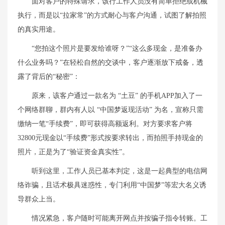
面对客户的特殊请求，该行工作人员没有简单拒绝或机械
执行，而是以“拉家常”的方式耐心与客户沟通，试图了解拍照
的真实用途。
“您拍这个照片是要发给谁呀？”“这么多现金，是准备办
什么业务吗？”在轻松自然的交谈中，客户逐渐放下戒备，透
露了背后的“秘密”：
原来，该客户通过一款名为 “土豆” 的手机APP加入了一
个网络群聊，群内有人以 “中国梦返现活动” 为名，宣称只需
缴纳一笔“手续费”，即可获得高额返利。对方要求客户将
32800元现金以“手续费”形式按要求转出，而拍照手持现金的
照片，正是为了“验证资金真实性”。
听到这里，工作人员已基本判定，这是一起典型的电信网
络诈骗，且话术极具迷惑性，专门利用“中国梦”等宏大名义诱
导群众上当。
情况紧急，客户随时可能离开网点并按骗子指令转账。工