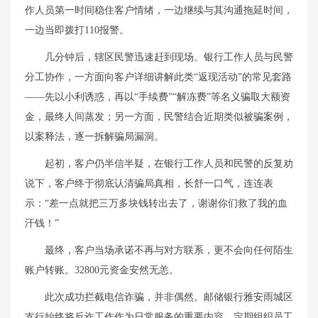
作人员第一时间稳住客户情绪，一边继续与其沟通拖延时间，
一边当即拨打110报警。
几分钟后，辖区民警迅速赶到现场。银行工作人员与民警
分工协作，一方面向客户详细讲解此类“返现活动”的常见套路
——先以小利诱惑，再以“手续费”“解冻费”等名义骗取大额资
金，最终人间蒸发；另一方面，民警结合近期类似被骗案例，
以案释法，逐一拆解骗局漏洞。
起初，客户仍半信半疑，在银行工作人员和民警的反复劝
说下，客户终于彻底认清骗局真相，长舒一口气，连连表
示：“差一点就把三万多块钱转出去了，谢谢你们救了我的血
汗钱！”
最终，客户当场承诺不再与对方联系，更不会向任何陌生
账户转账。32800元资金安然无恙。
此次成功拦截电信诈骗，并非偶然。邮储银行雅安雨城区
支行始终将反诈工作作为日常服务的重要内容，定期组织员工