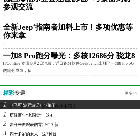
参观交流
...
全新Jeep⁺指南者加料上市！多项优惠等
你来拿
...
一加8 Pro跑分曝光：多核12686分 骁龙8
[PConline 资讯]3月2日消息，近日跑分软件Geekbench出现了一加8 Pro 5G
的跑分成绩，多...
精彩
专题
更多>>
1
《马可·波罗游记》欺骗了
1
历经百年“老国货”，这4
2
麦秆来做腕表的零部件？新
3
四十多岁的女人，这3种首