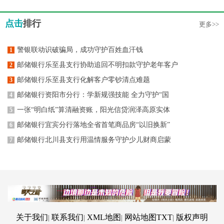
点击
排行
更多>>
警银联动识破骗局，成功守护百姓血汗钱
1
邮储银行乐至县支行协助追回不明扣款守护老年客户
2
邮储银行乐至县支行化解客户零钞清点难题
3
邮储银行资阳市分行：学新规强技能 全力守护“国
4
一张“明白纸”算清融资账，阳光信贷润泽高原实体
5
邮储银行宜宾分行落地全省首笔商品房“以旧换新”
6
邮储银行北川县支行用温情服务守护少儿财商启蒙
7
关于我们
联系我们
XML地图
网站地图
TXT
版权声明
|
|
|
|