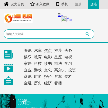
设为首页
加入收藏
手机
注册
登陆
资讯
汽车
焦点
推荐
头条
娱乐
教育
电影
星座
电视
家居
科技
读书
司法
学习
企业
游戏
文化
高尔夫
投资
商讯
时尚
报价
买车
专栏
金融
历史
经济
看播