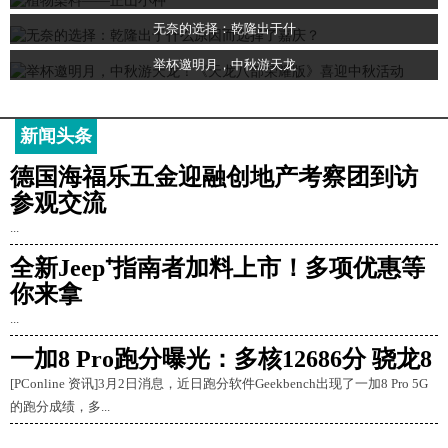
无奈的选择：乾隆出于什
举杯邀明月，中秋游天龙
新闻头条
德国海福乐五金迎融创地产考察团到访
参观交流
...
全新Jeep⁺指南者加料上市！多项优惠等
你来拿
...
一加8 Pro跑分曝光：多核12686分 骁龙8
[PConline 资讯]3月2日消息，近日跑分软件Geekbench出现了一加8 Pro 5G
的跑分成绩，多...