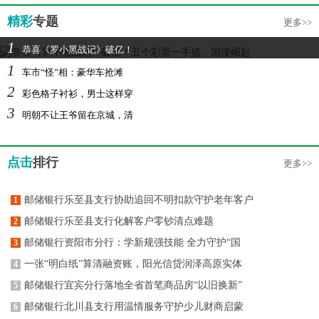
精彩
专题
更多>>
1
恭喜《罗小黑战记》破亿！
1
车市“怪”相：豪华车抢滩
2
彩色格子衬衫，男士这样穿
3
明朝不让王爷留在京城，清
点击
排行
更多>>
邮储银行乐至县支行协助追回不明扣款守护老年客户
1
邮储银行乐至县支行化解客户零钞清点难题
2
邮储银行资阳市分行：学新规强技能 全力守护“国
3
一张“明白纸”算清融资账，阳光信贷润泽高原实体
4
邮储银行宜宾分行落地全省首笔商品房“以旧换新”
5
邮储银行北川县支行用温情服务守护少儿财商启蒙
6