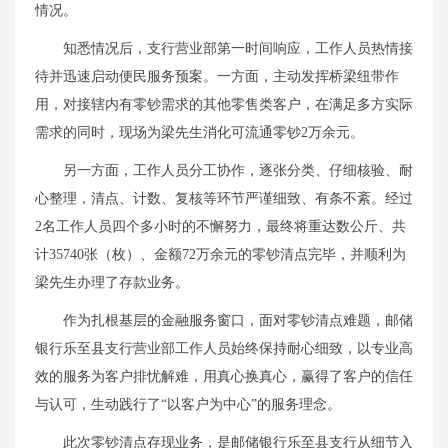
情况。
知悉情况后，支行营业部第一时间响应，工作人员热情接
待并迅速启动便民服务预案。一方面，主动发挥桥梁纽带作
用，对接辖内有零钞需求的其他零售类客户，在满足多方实际
需求的同时，现场为梁先生消化可流通零钞2万余元。
另一方面，工作人员分工协作，逐张分类、仔细核验、耐
心整理，清点、计数、复核等环节严谨细致、有条不紊。经过
2名工作人员四个多小时的不懈努力，最终将重达数公斤、共
计35740张（枚）、金额72万余元的零钞清点完毕，并顺利为
梁先生办理了存款业务。
作为扎根基层的金融服务窗口，面对零钞清点难题，邮储
银行乐至县支行营业部工作人员始终保持耐心细致，以专业高
效的服务为客户排忧解难，用真心换真心，赢得了客户的信任
与认可，生动践行了“以客户为中心”的服务理念。
此次零钞清点存现业务，是邮储银行乐至县支行从细节入