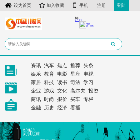
设为首页
加入收藏
手机
注册
登陆
资讯
汽车
焦点
推荐
头条
娱乐
教育
电影
星座
电视
家居
科技
读书
司法
学习
企业
游戏
文化
高尔夫
投资
商讯
时尚
报价
买车
专栏
金融
历史
经济
看播