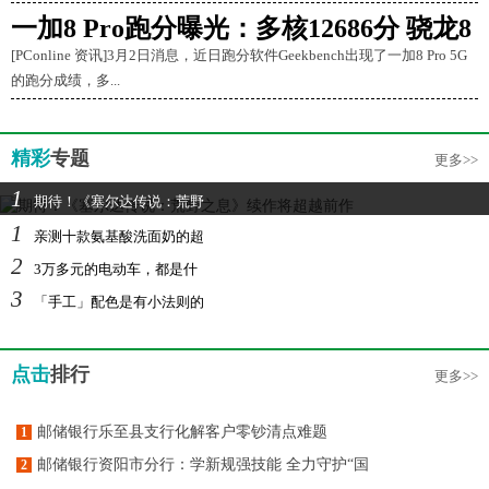
一加8 Pro跑分曝光：多核12686分 骁龙8
[PConline 资讯]3月2日消息，近日跑分软件Geekbench出现了一加8 Pro 5G
的跑分成绩，多...
精彩
专题
更多>>
1
期待！《塞尔达传说：荒野
1
亲测十款氨基酸洗面奶的超
2
3万多元的电动车，都是什
3
「手工」配色是有小法则的
点击
排行
更多>>
邮储银行乐至县支行化解客户零钞清点难题
1
邮储银行资阳市分行：学新规强技能 全力守护“国
2