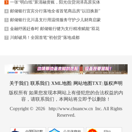
一张“明白纸”算清融资账，阳光信贷润泽高原实体
3
邮储银行宜宾分行落地全省首笔商品房“以旧换新”
4
邮储银行北川县支行用温情服务守护少儿财商启蒙
5
金融纾困赶春时 邮储银行犍为支行精准赋能“双花
6
川邮破局！全国首笔“初创贷”落地成都
7
关于我们
联系我们
XML地图
网站地图
TXT
版权声明
|
|
|
|
版权所有 如果您发现本网站上有侵犯您的合法权益的内
容，请联系我们，本网站将立即予以删除！
Copyright © 2026 http://www.chuancw.cn Inc. All Rights
Reserved.