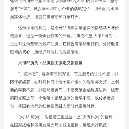
储银行四川分行始终牢记“人民邮政为人民”的宗旨传承，坚守
服务“三农”、城乡居民和中小企业的战略定位，用金融活水滋
润实体经济，用责任担当守护万家灯火。
这份深厚的积淀，是今日品牌焕新最坚实的情感基石与价
值源泉，也是一份全新叙事的开端。“川流不息 大‘邮’可为”，
正是对这份坚守的最好注脚，它宣告着邮储银行四川分行服务
巴蜀的初心，历经岁月洗礼而愈发滚烫。
大“邮”所为：
品牌新主张定义
新担当
“川流不息”，蕴含着三层深意：它是服务的生生不息，以
陪伴者姿态，在时间长河中给予客户恒久的温暖与支持；是创
新的奔腾不息，以破局者勇气，不断突破金融服务边界，让普
惠阳光照进每一个角落；更是血脉的赓续不息，以传承者身
份，将国有大行的红色基因融入新时代发展脉搏。
“大‘邮’可为”，彰显着三重担当：是“大有作为”的格局，
在国家战略和四川发展大局中找准坐标，展现大行风范；