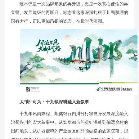
这不仅是一次品牌形象的再升级，更是一次初心使命的再
宣誓、发展能级的再跃升，标志着这家深深扎根于川蜀肌理的
国有大行，正以更加昂扬的姿态，奋楫时代浪潮。
大“邮”可为：
十九载深耕
融入新叙事
十九年风雨兼程，邮储银行四川分行将自身发展深度融入
治蜀兴川的宏大叙事中。从繁华都市的霓虹深处到偏远乡村的
田间地头，从机器轰鸣的产业园区到阡陌纵横的农家院落，邮