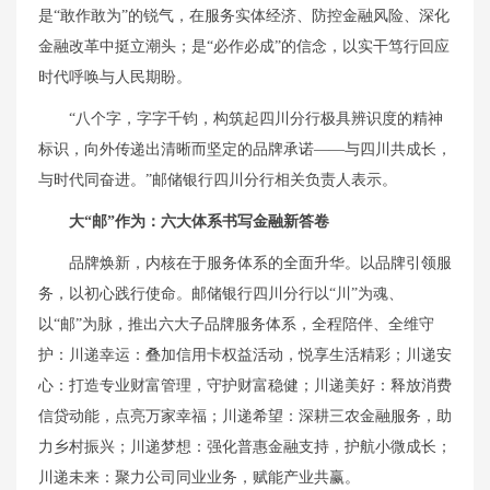
是“敢作敢为”的锐气，在服务实体经济、防控金融风险、深化
金融改革中挺立潮头；是“必作必成”的信念，以实干笃行回应
时代呼唤与人民期盼。
“八个字，字字千钧，构筑起四川分行极具辨识度的精神
标识，向外传递出清晰而坚定的品牌承诺——与四川共成长，
与时代同奋进。”邮储银行四川分行相关负责人表示。
大“邮”作为：
六大体系书写
金融新
答卷
品牌焕新，内核在于服务体系的全面升华。以品牌引领服
务，以初心践行使命。邮储银行四川分行以“川”为魂、
以“邮”为脉，推出六大子品牌服务体系，全程陪伴、全维守
护：川递幸运：叠加信用卡权益活动，悦享生活精彩；川递安
心：打造专业财富管理，守护财富稳健；川递美好：释放消费
信贷动能，点亮万家幸福；川递希望：深耕三农金融服务，助
力乡村振兴；川递梦想：强化普惠金融支持，护航小微成长；
川递未来：聚力公司同业业务，赋能产业共赢。