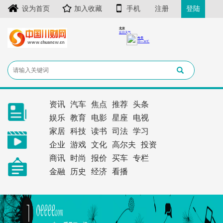
设为首页
加入收藏
手机
注册
登陆
资讯
汽车
焦点
推荐
头条
娱乐
教育
电影
星座
电视
家居
科技
读书
司法
学习
企业
游戏
文化
高尔夫
投资
商讯
时尚
报价
买车
专栏
金融
历史
经济
看播