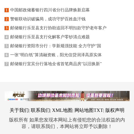
中国邮政储蓄银行四川省分行品牌焕新启幕
1
警银联动识破骗局，成功守护百姓血汗钱
2
邮储银行乐至县支行协助追回不明扣款守护老年客户
3
邮储银行乐至县支行化解客户零钞清点难题
4
邮储银行资阳市分行：学新规强技能 全力守护“国
5
一张“明白纸”算清融资账，阳光信贷润泽高原实体
6
邮储银行宜宾分行落地全省首笔商品房“以旧换新”
7
关于我们
联系我们
XML地图
网站地图
TXT
版权声明
|
|
|
|
版权所有 如果您发现本网站上有侵犯您的合法权益的内
容，请联系我们，本网站将立即予以删除！