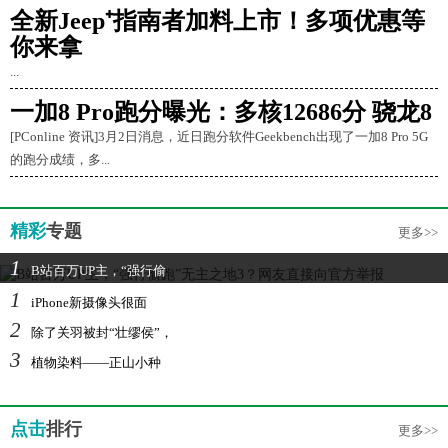
全新Jeep⁺指南者加料上市！多项优惠等
你来拿
...
一加8 Pro跑分曝光：多核12686分 骁龙8
[PConline 资讯]3月2日消息，近日跑分软件Geekbench出现了一加8 Pro 5G
的跑分成绩，多...
精彩
专题
更多>>
1
B站百万UP主，“强行偷
1
iPhone新摄像头很面
2
除了关羽被封“壮缪侯”，
3
植物染料——正山小种
点击
排行
更多>>