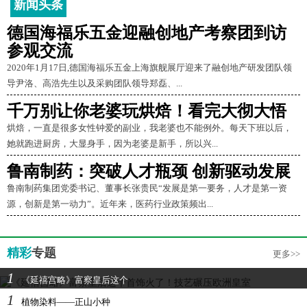
新闻头条
德国海福乐五金迎融创地产考察团到访
参观交流
2020年1月17日,德国海福乐五金上海旗舰展厅迎来了融创地产研发团队领
导尹洛、高浩先生以及采购团队领导郑磊、...
千万别让你老婆玩烘焙！看完大彻大悟
烘焙，一直是很多女性钟爱的副业，我老婆也不能例外。每天下班以后，
她就跑进厨房，大显身手，因为老婆是新手，所以兴...
鲁南制药：突破人才瓶颈 创新驱动发展
鲁南制药集团党委书记、董事长张贵民“发展是第一要务，人才是第一资
源，创新是第一动力”。近年来，医药行业政策频出...
精彩
专题
更多>>
1
《延禧宫略》富察皇后这个
1
植物染料——正山小种