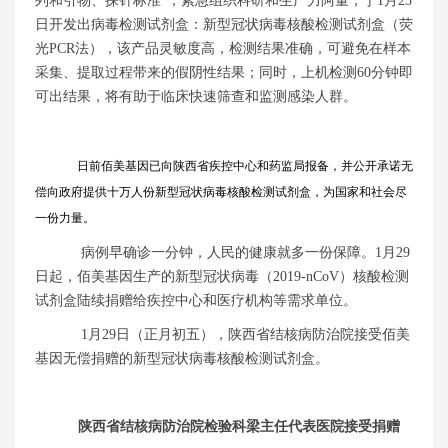
列和引物、探针标准”，紧急组织科研和生产力阿量，于1月23
日开发出病毒检测试剂盒：新型冠状病毒核酸检测试剂盒（荧
光PCR法），该产品灵敏度高，检测结果准确，可避免在样本
采集、提取过程带来的假阴性结果；同时，上机检测60分钟即
可出结果，将有助于临床快速筛查和监测感染人群。
日前佰美基因已向陕西省疾控中心和药监局报备，并公开承诺无
偿向政府提供十万人份新型冠状病毒核酸检测试剂盒，为国家和社会尽
一份力量。
病例早确诊一分钟，人民的健康就多一份保障。1月29
日起，佰美基因生产的新型冠状病毒（2019-nCoV）核酸检测
试剂盒陆续捐赠给疾控中心和医疗机构等需求单位。
1月29日（正月初五），陕西省结核病防治院接受佰美
基因无偿捐赠的新型冠状病毒核酸检测试剂盒。
陕西省结核病防治院检验科梁主任
代表医院接受捐赠