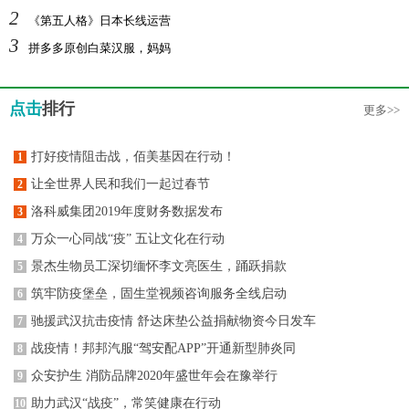
2
《第五人格》日本长线运营
3
拼多多原创白菜汉服，妈妈
点击
排行
更多>>
打好疫情阻击战，佰美基因在行动！
1
让全世界人民和我们一起过春节
2
洛科威集团2019年度财务数据发布
3
万众一心同战“疫” 五让文化在行动
4
景杰生物员工深切缅怀李文亮医生，踊跃捐款
5
筑牢防疫堡垒，固生堂视频咨询服务全线启动
6
驰援武汉抗击疫情 舒达床垫公益捐献物资今日发车
7
战疫情！邦邦汽服“驾安配APP”开通新型肺炎同
8
众安护生 消防品牌2020年盛世年会在豫举行
9
助力武汉“战疫”，常笑健康在行动
10