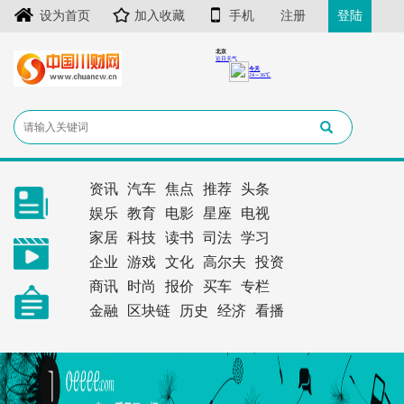
设为首页
加入收藏
手机
注册
登陆
资讯
汽车
焦点
推荐
头条
娱乐
教育
电影
星座
电视
家居
科技
读书
司法
学习
企业
游戏
文化
高尔夫
投资
商讯
时尚
报价
买车
专栏
金融
区块链
历史
经济
看播