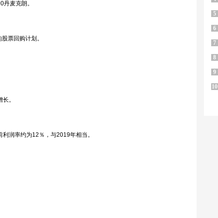
90丹麦克朗。
5
6
元的股票回购计划。
7
8
9
10
增长。
利润率约为12％，与2019年相当。