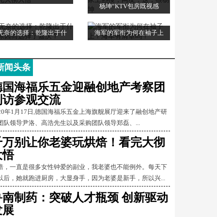
杨坤“KTV包房既视感
无奈的选择：乾隆出于什
海军的军衔为何在袖子上
新闻头条
德国海福乐五金迎融创地产考察团
到访参观交流
020年1月17日,德国海福乐五金上海旗舰展厅迎来了融创地产研
团队领导尹洛、高浩先生以及采购团队领导郑磊、...
千万别让你老婆玩烘焙！看完大彻
大悟
焙，一直是很多女性钟爱的副业，我老婆也不能例外。每天下
以后，她就跑进厨房，大显身手，因为老婆是新手，所以兴...
鲁南制药：突破人才瓶颈 创新驱动
发展