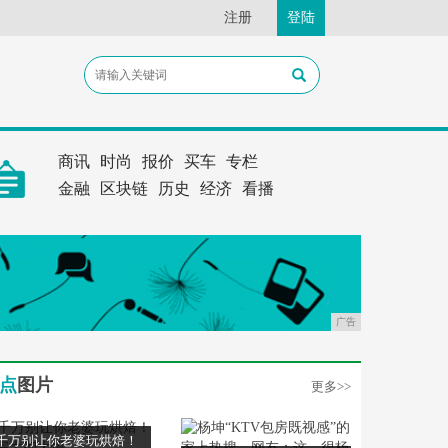
注册
登陆
商讯
时尚
报价
买车
专栏
金融
区块链
历史
经济
看播
广告
点
图片
更多>>
千万别让你老婆玩烘焙！