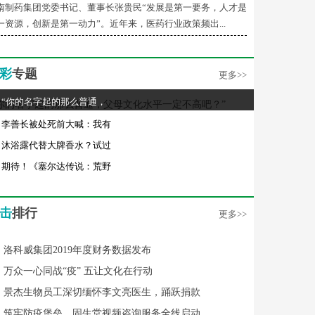
南制药集团党委书记、董事长张贵民“发展是第一要务，人才是
一资源，创新是第一动力”。近年来，医药行业政策频出...
彩
专题
更多>>
“你的名字起的那么普通，
李善长被处死前大喊：我有
沐浴露代替大牌香水？试过
期待！《塞尔达传说：荒野
击
排行
更多>>
洛科威集团2019年度财务数据发布
万众一心同战“疫” 五让文化在行动
景杰生物员工深切缅怀李文亮医生，踊跃捐款
筑牢防疫堡垒，固生堂视频咨询服务全线启动