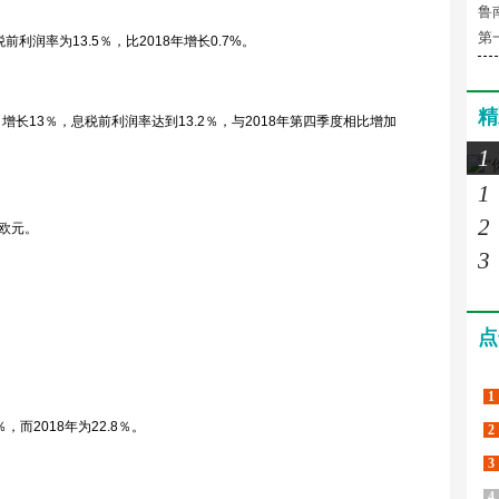
鲁
第
税前利润率为13.5％，比2018年增长0.7%。
精
，增长13％，息税前利润率达到13.2％，与2018年第四季度相比增加
1
1
2
万欧元。
3
点
。
1
，而2018年为22.8％。
2
3
4