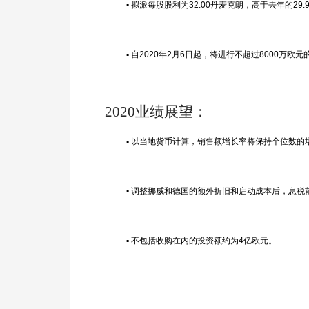
▪ 拟派每股股利为32.00丹麦克朗，高于去年的29.
▪ 自2020年2月6日起，将进行不超过8000万欧
2020
业绩
展望：
▪ 以当地货币计算，销售额增长率将保持个位数的
▪ 调整挪威和德国的额外折旧和启动成本后，息税前
▪ 不包括收购在内的投资额约为4亿欧元。