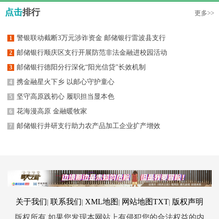
点击
排行
更多>>
警银联动截断3万元涉诈资金 邮储银行雷波县支行
1
邮储银行顺庆区支行开展防范非法金融进校园活动
2
邮储银行德阳分行深化“阳光信贷”长效机制
3
携金融星火下乡 以邮心守护童心
4
坚守高原践初心 履职担当显本色
5
花海漫高原 金融暖牧家
6
邮储银行井研支行助力农产品加工企业扩产增效
7
关于我们
联系我们
XML地图
网站地图
TXT
版权声明
|
|
|
|
版权所有 如果您发现本网站上有侵犯您的合法权益的内