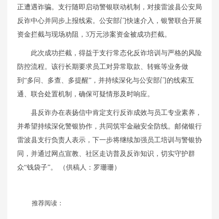
正遭遇诈骗。支行随即启动警银联动机制，对接雷波县公安局
反诈中心并同步上报线索。公安部门快速介入，银警联合开展
资金拦截与现场劝阻，3万元涉案资金被成功拦截。
此次成功拦截，得益于支行常态化反诈培训与严格的风险
防控流程。该行长期要求员工对异常取款、转账等业务做
到“多问、多查、多提醒”，并持续深化与公安部门的线索互
通、联合处置机制，确保可疑情形及时响应。
县反诈办在表扬信中肯定支行反诈成效与员工专业素养，
并希望持续深化警银协作，共同筑牢金融安全防线。邮储银行
雷波县支行负责人表示，下一步将继续加强员工培训与警银协
同，并通过网点宣教、社区走访普及反诈知识，切实守护群
众“钱袋子”。 （供稿人：罗珊珊）
推荐阅读：