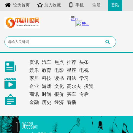
设为首页
加入收藏
手机
注册
登陆
资讯
汽车
焦点
推荐
头条
娱乐
教育
电影
星座
电视
家居
科技
读书
司法
学习
企业
游戏
文化
高尔夫
投资
商讯
时尚
报价
买车
专栏
金融
历史
经济
看播