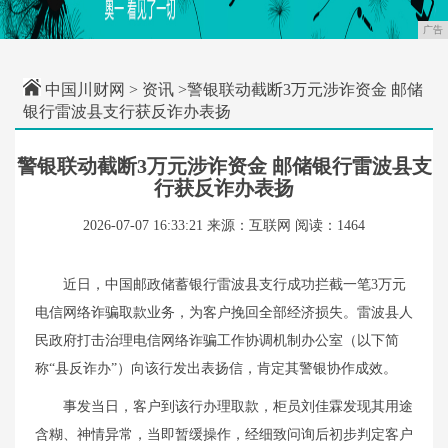
广告
中国川财网
>
资讯
>警银联动截断3万元涉诈资金 邮储
银行雷波县支行获反诈办表扬
警银联动截断3万元涉诈资金 邮储银行雷波县支
行获反诈办表扬
2026-07-07 16:33:21
来源：互联网
阅读：1464
近日，中国邮政储蓄银行雷波县支行成功拦截一笔3万元
电信网络诈骗取款业务，为客户挽回全部经济损失。雷波县人
民政府打击治理电信网络诈骗工作协调机制办公室（以下简
称“县反诈办”）向该行发出表扬信，肯定其警银协作成效。
事发当日，客户到该行办理取款，柜员刘佳霖发现其用途
含糊、神情异常，当即暂缓操作，经细致问询后初步判定客户