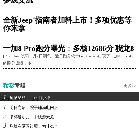
参观交流
...
全新Jeep⁺指南者加料上市！多项优惠等
你来拿
...
一加8 Pro跑分曝光：多核12686分 骁龙8
[PConline 资讯]3月2日消息，近日跑分软件Geekbench出现了一加8 Pro 5G
的跑分成绩，多...
精彩
专题
更多>>
1
植物染料——正山小种
1
明日之后：院子铺满电网后
2
举杯邀明月，中秋游天龙！
3
珠峰在两国边境，为什么全