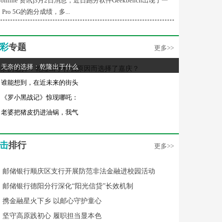
Conline 资讯]3月2日消息，近日跑分软件Geekbench出现了一
 Pro 5G的跑分成绩，多...
彩
专题
更多>>
无奈的选择：乾隆出于什么
谁能想到，在近未来的街头
《罗小黑战记》惊现哪吒：
老婆把猪皮扔进油锅，我气
击
排行
更多>>
邮储银行顺庆区支行开展防范非法金融进校园活动
邮储银行德阳分行深化“阳光信贷”长效机制
携金融星火下乡 以邮心守护童心
坚守高原践初心 履职担当显本色