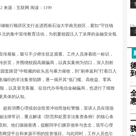
32
来源：互联网
阅读：1199
邮储银行顺庆区支行走进西南石油大学南充校区，紧扣“守住钱
式多元的集中宣传教育活动，为初夏校园注入了浓厚的金融安全氛
宣传展板，吸引不少师生驻足观看。工作人员身着统一标识，
传折页，并围绕校园高频骗局，以真实案例为切口，深入剖析
园套路贷”中暗藏的砍头息与暴力催收，到“刷单返利”打着日入
名编织的非法集资陷阱，逐一揭开其“低门槛、高收益、零风
...
风险，以及冒充客服、征信代办等电信金融骗局，也进行了细致
更具体的认知。
、超前消费心理或创业投资冲动而放松警惕，宣讲人员在现场
...
融法律常识，重点解读《防范和处置非法集资条例》的核心条
一
三原则。他们循循善诱，提醒同学们摒弃侥幸与贪念，筑牢心理
资质网贷平台和来源不明的投资项目。与此同时，工作人员也引