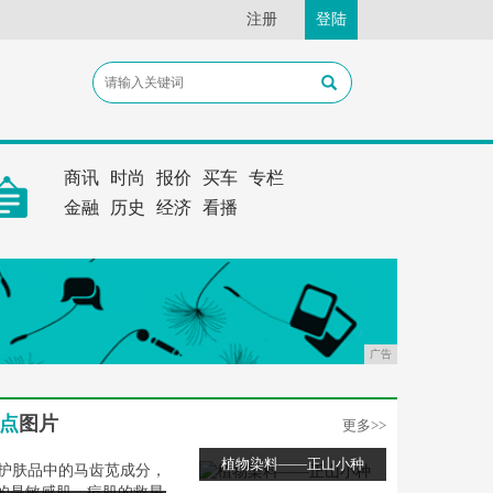
注册
登陆
商讯
时尚
报价
买车
专栏
金融
历史
经济
看播
广告
点
图片
更多>>
植物染料——正山小种