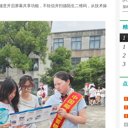
[P
随意开启屏幕共享功能，不轻信并扫描陌生二维码，从技术操
加8
精
1
1
2
3
点
1
2
3
4