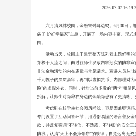
2026-07-07 16:19:
六月清风拂校园，金融警钟耳边鸣。6月30日，
袋子 护好幸福家”主题，开展了一场内容丰富、形
围。
活动当天，校园主干道旁整齐陈列着主题鲜明的
穿梭于人流之间，向过往师生发放内容翔实的防非宣
非法金融活动的内在逻辑与常见话术。宣讲人员从“校
千元幌子的层层套牢，再到以虚拟货币、内部理财为
险”的虚假外衣。同时，针对当前多发的“两卡”租借
拆解，让师生对隐藏在身边的金融隐患有了更清晰、
考虑到在校学生社会阅历尚浅，容易因兼职诱惑
专门设置了互动问答环节，用通俗易懂的语言普及金
款，并反复强调“不轻信、不透露、不转账”的安全
防线，认清“天上不会掉馅饼”的铁律，自觉远离无