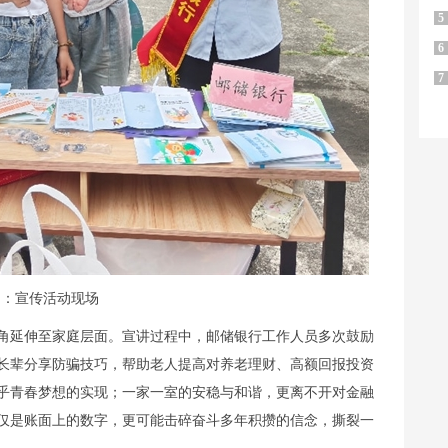
5
6
7
图：宣传活动现场
角延伸至家庭层面。宣讲过程中，邮储银行工作人员多次鼓励
长辈分享防骗技巧，帮助老人提高对养老理财、高额回报投资
乎青春梦想的实现；一家一室的安稳与和谐，更离不开对金融
仅是账面上的数字，更可能击碎奋斗多年积攒的信念，撕裂一