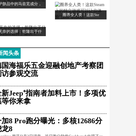
护肤品中的马齿苋成分，
圈养全人类！这款Ste
无奈的选择：乾隆出于什
新闻头条
德国海福乐五金迎融创地产考察团
到访参观交流
全新Jeep⁺指南者加料上市！多项优
惠等你来拿
加8 Pro跑分曝光：多核12686分
骁龙8