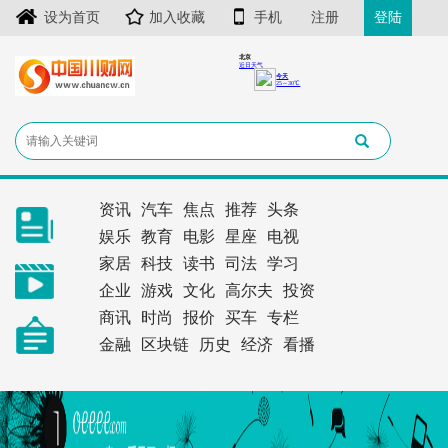
设为首页
加入收藏
手机
注册
登陆
资讯
汽车
焦点
推荐
头条
娱乐
教育
电影
星座
电视
家居
科技
读书
司法
学习
企业
游戏
文化
高尔夫
投资
商讯
时尚
报价
买车
专栏
金融
区块链
历史
经济
看播