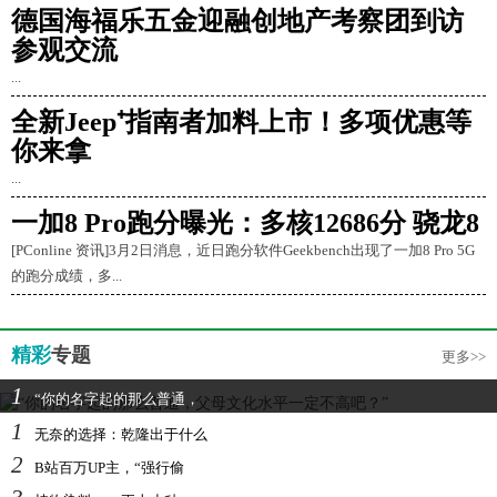
德国海福乐五金迎融创地产考察团到访
参观交流
...
全新Jeep⁺指南者加料上市！多项优惠等
你来拿
...
一加8 Pro跑分曝光：多核12686分 骁龙8
[PConline 资讯]3月2日消息，近日跑分软件Geekbench出现了一加8 Pro 5G
的跑分成绩，多...
精彩
专题
更多>>
1
“你的名字起的那么普通，
1
无奈的选择：乾隆出于什么
2
B站百万UP主，“强行偷