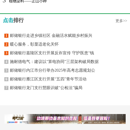
3
植物染料——正山小种
点击
排行
更多>>
邮储银行走进乡镇社区 金融活水赋能乡村振兴
1
暖心服务，彰显适老化关怀
2
邮储银行嘉陵区支行开展反诈宣传 守护医患“钱
3
施耐德电气：建议以“算电协同”三层架构破局数据
4
邮储银行内江市分行举办2025年高考志愿规划公
5
邮储银行雁江区支行开展“五四”青年节活动
6
邮储银行龙门支行慧眼识破“公检法”骗局
7