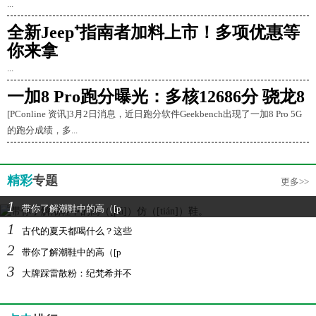
...
全新Jeep⁺指南者加料上市！多项优惠等
你来拿
...
一加8 Pro跑分曝光：多核12686分 骁龙8
[PConline 资讯]3月2日消息，近日跑分软件Geekbench出现了一加8 Pro 5G
的跑分成绩，多...
精彩
专题
更多>>
1
带你了解潮鞋中的高（[p
1
古代的夏天都喝什么？这些
2
带你了解潮鞋中的高（[p
3
大牌踩雷散粉：纪梵希并不