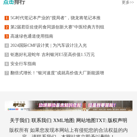
点击
排行
更多>>
5G时代笔记本产业的“搅局者”，骁龙将笔记本推
1
第2届君臣佐使药食同源创新大赛“中医经典方剂组
2
高速绿色通道使用指南
3
2024国际CMF设计奖 | 为汽车设计注入光
4
钜惠好礼迎蛇年 吉利银河E5至高价值1.5万元
5
安全行车指南
6
翻倍式增长！“银河速度”成就高价值大厂新能源增
7
关于我们
联系我们
XML地图
网站地图
TXT
版权声明
|
|
|
|
版权所有 如果您发现本网站上有侵犯您的合法权益的内
容，请联系我们，本网站将立即予以删除！