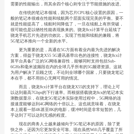
需要的性能输出，而其余四个核心则专注于节能措施的改进。
在传统的笔记本领域，因为芯片CPU核心设置的原因，一
般的笔记本很难在性能和续航两个层面实现完美的平衡。要不
就是性能提高了，续航时间降低了，一旦在续航上有所突破，
很可能也是以牺牲性能表现换来的。骁龙8cx计算平台延续了
骁龙手机芯片先进的功效比，实现了性能和续航的兼顾，将
5G笔记本推向一个全新的水平。
更为重要的是，高通在5G方面有着业内最为先进的解决
方案，得益于骁龙X55 5G通讯基带出色的连接性，骁龙8cx计
算平台具备广泛的5G网络兼容性，能够同时支持包括Sub-
6GHz和毫米波频段在内的全球几乎所有的5G频谱资源。这就
为用户解决了后顾之忧，不论到全球哪个国家，只要骁龙笔记
本在手，都不用担心无网可用的情况。
而且，骁龙8cx计算平台在骁龙X55的支持下，理论上可
以达到最高7Gbps的下行速率。而根据搭载骁龙8cx的笔记本实
测数据显示，在骁龙5G笔记本实际使用过程中，5G网络的连
接速度能够达到4G网络的十倍以上。这也就意味着，在骁龙
本上观看一部4K甚至8K的电影，缓冲时间是非常短暂的，几
乎达到了可以达到无感的程度。
现在的商务人士越来越倾向于5G笔记本的原因，除了更
快之外，还因为它更加安全可靠。现在虽然Wifi几乎覆盖了所