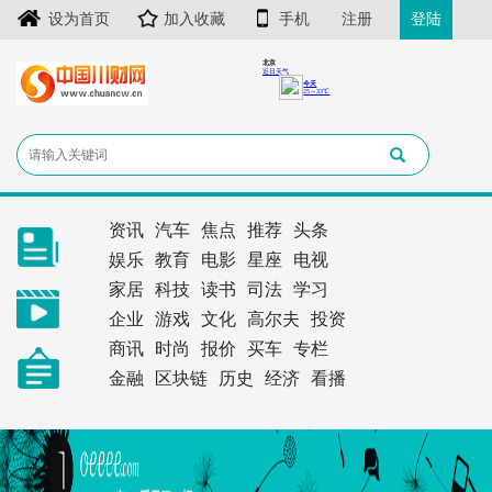
设为首页
加入收藏
手机
注册
登陆
资讯
汽车
焦点
推荐
头条
娱乐
教育
电影
星座
电视
家居
科技
读书
司法
学习
企业
游戏
文化
高尔夫
投资
商讯
时尚
报价
买车
专栏
金融
区块链
历史
经济
看播