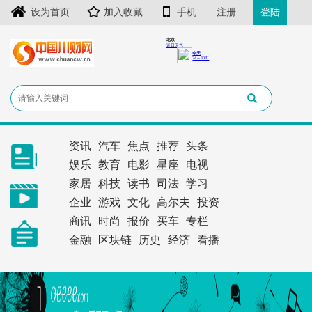
设为首页
加入收藏
手机
注册
登陆
资讯
汽车
焦点
推荐
头条
娱乐
教育
电影
星座
电视
家居
科技
读书
司法
学习
企业
游戏
文化
高尔夫
投资
商讯
时尚
报价
买车
专栏
金融
区块链
历史
经济
看播