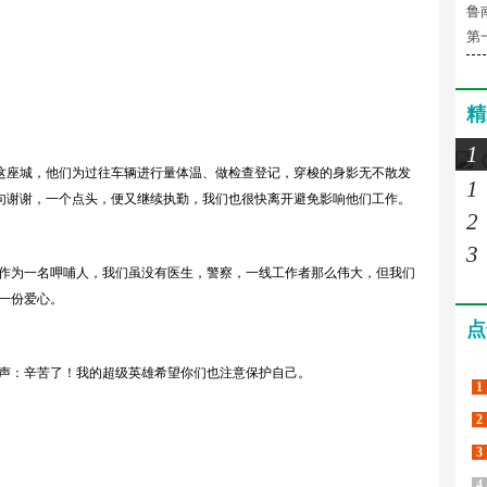
鲁
第
精
1
这座城，他们为过往车辆进行量体温、做检查登记，穿梭的身影无不散发
1
一句谢谢，一个点头，便又继续执勤，我们也很快离开避免影响他们工作。
2
3
为一名呷哺人，我们虽没有医生，警察，一线工作者那么伟大，但我们
一份爱心。
点
声：辛苦了！我的超级英雄希望你们也注意保护自己。
1
2
3
4