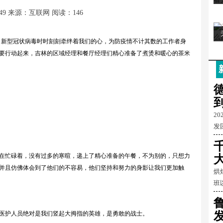
49
来源：互联网
阅读：146
，新型冠状病毒时时刻刻牵绊着我们的心，为防疫情不计其数的工作者身
要行动起来，吉林的区域经理和餐厅经理们精心准备了煮烫和暖心的茶米
2
发
忙碌着，没有过多的寒暄，递上了精心准备的午餐，不为别的，只想力
并且仿佛体会到了他们的不容易，他们坚持和努力的身影让我们更加触
烘
班
医护人员绝对是我们竖起大拇指的英雄，是勇敢的战士。