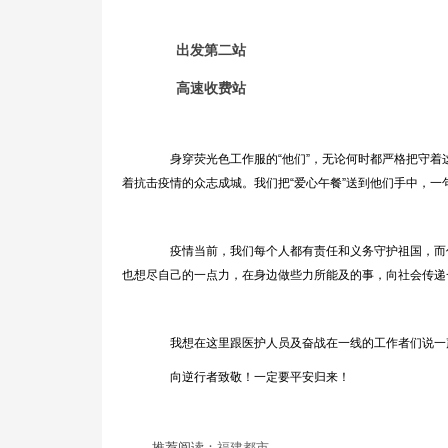
出发第二站
高速收费站
身穿荧光色工作服的“他们”，无论何时都严格把守着
着抗击疫情的众志成城。我们把“爱心午餐”送到他们手中，
疫情当前，我们每个人都有责任和义务守护祖国，而作
也想尽自己的一点力，在身边做些力所能及的事，向社会传递
我想在这里跟医护人员及奋战在一线的工作者们说一
向逆行者致敬！一定要平安归来！
推荐阅读：
福建都市