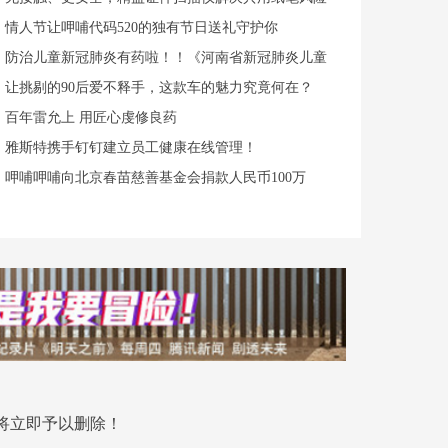
情人节让呷哺代码520的独有节日送礼守护你
防治儿童新冠肺炎有药啦！！《河南省新冠肺炎儿童
让挑剔的90后爱不释手，这款车的魅力究竟何在？
百年雷允上 用匠心虔修良药
雅斯特携手钉钉建立员工健康在线管理！
呷哺呷哺向北京春苗慈善基金会捐款人民币100万
将立即予以删除！