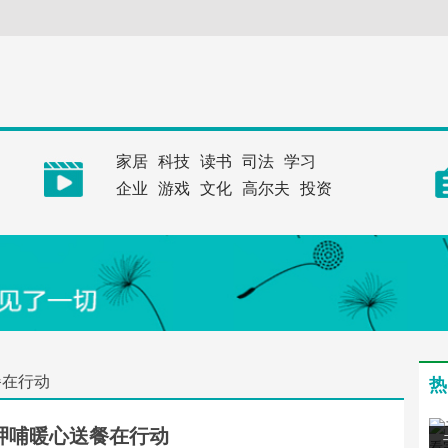
家居
科技
读书
司法
学习
企业
游戏
文化
高尔夫
投资
餐在行动
热
呷哺暖心送餐在行动