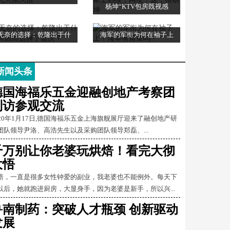
杨坤“KTV包房既视感
无奈的选择：乾隆出于什
海军的军衔为何在袖子上
新闻头条
德国海福乐五金迎融创地产考察团
到访参观交流
020年1月17日,德国海福乐五金上海旗舰展厅迎来了融创地产研
团队领导尹洛、高浩先生以及采购团队领导郑磊、...
千万别让你老婆玩烘焙！看完大彻
大悟
焙，一直是很多女性钟爱的副业，我老婆也不能例外。每天下
以后，她就跑进厨房，大显身手，因为老婆是新手，所以兴...
鲁南制药：突破人才瓶颈 创新驱动
发展