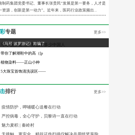
南制药集团党委书记、董事长张贵民“发展是第一要务，人才是
一资源，创新是第一动力”。近年来，医药行业政策频出...
彩
专题
更多>>
《马可·波罗游记》欺骗了
带你了解潮鞋中的高（[p
植物染料——正山小种
5大珠宝首饰清洗误区——
击
排行
更多>>
疫情防护，呷哺暖心送餐在行动
严控病毒，全心守护，贝黎诗一直在行动
魅力麦积 | 秦岭村
无接触、更安全，精益证件扫描仪解决共用纸笔风险