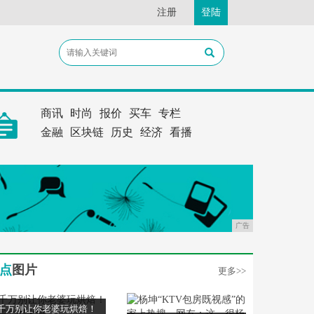
注册
登陆
商讯
时尚
报价
买车
专栏
金融
区块链
历史
经济
看播
广告
点
图片
更多>>
千万别让你老婆玩烘焙！