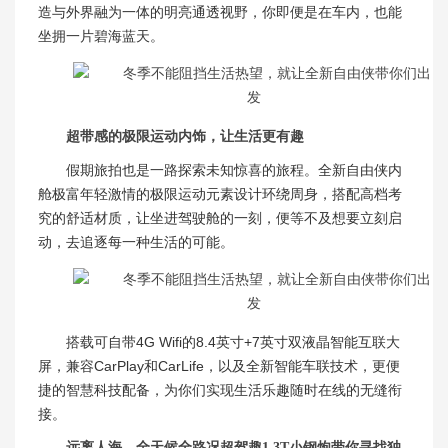
造与外界融为一体的明亮通透视野，你即便是在车内，也能
坐拥一片碧海蓝天。
超带感的极限运动内饰，让生活更有趣
假期旅拍也是一路探索未知惊喜的旅程。全新自由侠内
舱极富年轻激情的极限运动元素设计环绕周身，搭配高档考
究的舒适材质，让坐进驾驶舱的一刻，便等不及想要立刻启
动，去追逐每一种生活的可能。
搭载可自带4G Wifi的8.4英寸+7英寸双液晶智能互联大
屏，兼容CarPlay和CarLife，以及全新智能车联技术，更便
捷的智慧科技配备，为你们实现生活乐趣随时在线的无缝衔
接。
远离人海，全天候全路况超驾趣1.3T小钢炮带你寻找独