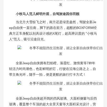
小牧马人范儿鲜明外观，自驾旅途因你而靓
当北方大雪纷飞之时，南方还是绿意盎然，驾驶全新Je
ep自由侠一直往南，脚下的路在前方，超酷的BOXFORM经
典方正车身配以别具设计感的X尾灯，超高辨识度的 "小牧马
人"范儿，吸引沿途目光。
全新Jeep自由侠拥有烈焰橙、落霞红、激情黄等7种年
轻活力时尚潮色，色彩鲜明的它，行驶在沿海公路之上，自
带主角光环，随手一拍，便是更酷的旅行打卡方式！
全新Jeep自由侠超开阔的挡风玻璃、大面积侧窗与后挡
玻璃，覆盖整个车顶的超大全景天窗等大面积采光设计，营