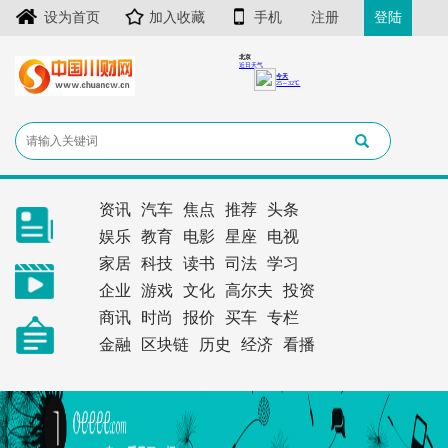
设为首页
加入收藏
手机
注册
登陆
资讯
汽车
焦点
推荐
头条
娱乐
教育
电影
星座
电视
家居
科技
读书
司法
学习
企业
游戏
文化
高尔夫
投资
商讯
时尚
报价
买车
专栏
金融
区块链
历史
经济
看播