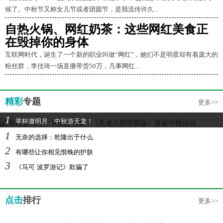
候了。中秋节又称女儿节或者团圆节，是我流传许久...
自热火锅、网红奶茶：这些网红美食正
在毁掉你的身体
互联网时代，诞生了一个新的职业叫做“网红”，她们不是明星却有着庞大的
粉丝群，李佳琦一场直播带货50万，凡事网红...
精彩
专题
更多>>
1
举杯邀明月，中秋游天龙！
1
无奈的选择：乾隆出于什么
2
有哪些让你相见恨晚的护肤
3
《马可·波罗游记》欺骗了
点击
排行
更多>>