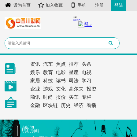
设为首页
加入收藏
手机
注册
登陆
资讯
汽车
焦点
推荐
头条
娱乐
教育
电影
星座
电视
家居
科技
读书
司法
学习
企业
游戏
文化
高尔夫
投资
商讯
时尚
报价
买车
专栏
金融
区块链
历史
经济
看播