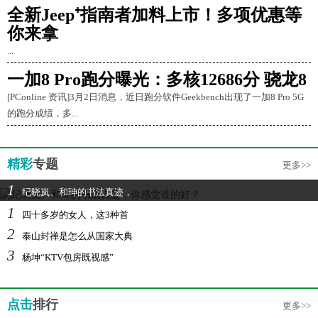
全新Jeep⁺指南者加料上市！多项优惠等
你来拿
...
一加8 Pro跑分曝光：多核12686分 骁龙8
[PConline 资讯]3月2日消息，近日跑分软件Geekbench出现了一加8 Pro 5G
的跑分成绩，多...
精彩
专题
更多>>
1
纪晓岚、和珅的书法真迹，
1
四十多岁的女人，这3种首
2
泰山封禅是怎么从国家大典
3
杨坤“KTV包房既视感”
点击
排行
更多>>