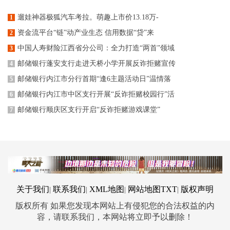
遛娃神器极狐汽车考拉。萌趣上市价13.18万-
1
资金流平台“链”动产业生态 信用数据“贷”来
2
中国人寿财险江西省分公司：全力打造“两首”领域
3
邮储银行蓬安支行走进天桥小学开展反诈拒赌宣传
4
邮储银行内江市分行首期“逢6主题活动日”温情落
5
邮储银行内江市中区支行开展“反诈拒赌校园行”活
6
邮储银行顺庆区支行开启“反诈拒赌游戏课堂”
7
关于我们
联系我们
XML地图
网站地图
TXT
版权声明
|
|
|
|
版权所有 如果您发现本网站上有侵犯您的合法权益的内
容，请联系我们，本网站将立即予以删除！