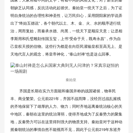
朝缺乏认同感，反抗活动此起彼伏。秦始皇一统天下之后，为了证
明自身统治的合理性和神圣性，让万民归心，采用阴阳家的学说弄
出了“终始五德说”，各个朝代以土、木、金、火、水的顺序进行统
治，周而复始，而秦承水德、尚黑，一统天下是顺应天意；让丞相
李斯用和氏璧雕刻传国玉玺，上书“受命于天，既寿永昌”，作为自
己皇权天授的信物。这些行为都是在向臣民灌输皇权至高无上、是
天地代言人的观念，将皇帝神化，“泰山封禅”也是这么回事。
秦始皇
齐国是长期在实力方面能和秦国并称的战国诸侯，物阜民
丰、商业繁荣。公元前221年，齐国不战而降，没经历过战乱摧残
的齐地保留下了雄厚的人力、物力；同时齐地远离秦统治核心的关
中地区，秦朝在这里的统治薄弱，使得齐地成为了反秦势力的聚集
地，反秦势力可以在这里得到强大的物质支持。秦始皇对于这种动
摇秦朝统治的事情自然不能视而不见，因此于公元前219年东巡齐