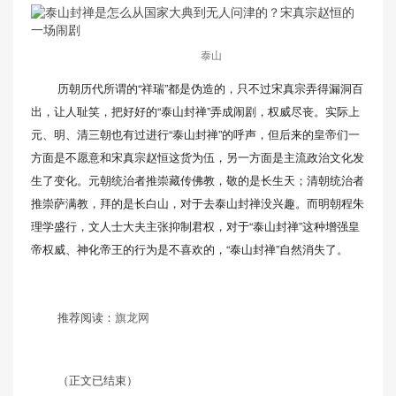
泰山
历朝历代所谓的“祥瑞”都是伪造的，只不过宋真宗弄得漏洞百
出，让人耻笑，把好好的“泰山封禅”弄成闹剧，权威尽丧。实际上
元、明、清三朝也有过进行“泰山封禅”的呼声，但后来的皇帝们一
方面是不愿意和宋真宗赵恒这货为伍，另一方面是主流政治文化发
生了变化。元朝统治者推崇藏传佛教，敬的是长生天；清朝统治者
推崇萨满教，拜的是长白山，对于去泰山封禅没兴趣。而明朝程朱
理学盛行，文人士大夫主张抑制君权，对于“泰山封禅”这种增强皇
帝权威、神化帝王的行为是不喜欢的，“泰山封禅”自然消失了。
推荐阅读：
旗龙网
（正文已结束）