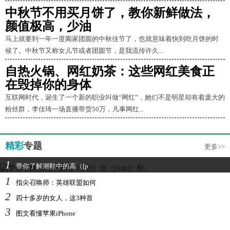
中秋节不用买月饼了，教你新鲜做法，
颜值极高，少油
马上就要到一年一度阖家团圆的中秋佳节了，也就意味着快到吃月饼的时
候了。中秋节又称女儿节或者团圆节，是我流传许久...
自热火锅、网红奶茶：这些网红美食正
在毁掉你的身体
互联网时代，诞生了一个新的职业叫做“网红”，她们不是明星却有着庞大的
粉丝群，李佳琦一场直播带货50万，凡事网红...
精彩
专题
更多>>
1
带你了解潮鞋中的高（[p
1
指尖召唤师：英雄联盟如何
2
四十多岁的女人，这3种首
3
图文看懂苹果iPhone