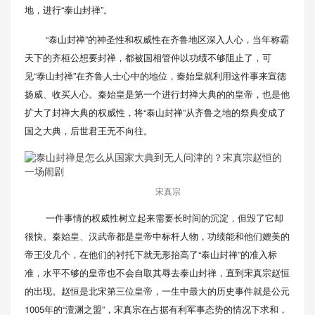
地，进行“泰山封禅”。
“泰山封禅”的神圣性和权威性在齐鲁地区深入人心，当年称霸
天下的齐桓公想要封禅，都被国相管仲以功绩不够阻止了，可
见“泰山封禅”在齐鲁人士心中的地位，秦始皇就利用这件事来宣德
扬威、收买人心。秦始皇是第一个进行封禅大典的的皇帝，也是他
扩大了封禅大典的权威性，将“泰山封禅”从齐鲁之地的祭典变成了
国之大典，后世君王无不向往。
宋真宗
一件事情的权威性树立起来需要长时间的沉淀，但毁了它却
很快。秦始皇、汉武帝都是皇帝中标杆人物，功绩能和他们媲美的
帝王没几个，在他们的衬托下就无形抬高了“泰山封禅”的准入标
准，水平不够的皇帝也不会自取其辱去泰山封禅，直到宋真宗赵恒
的出现。赵恒是北宋第三位皇帝，一生中最大的历史事件就是公元
1005年的“澶渊之盟”，宋真宗在占据有利军事态势的情况下求和，