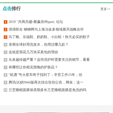
点击
排行
更多>>
2019 “共商共建•聚赢崇州quot; 论坛
1
强强联合 钢钢网与上海冶金多领域展开战略合作
2
马丁靴、乐福鞋、奶奶鞋、小白鞋！秋天必买的鞋子
3
亲测全球好用洗发水，你用过哪几款？
4
这就是我花几万块买真包的理由
5
头发越掉越严重？这些洗护时需要关注的细节，看看
6
有哪些让你相见恨晚的护肤品？
7
“机遇”号火星车终于找到了：辛苦工作15年，但
8
腾讯QQ的Web版再次挂出告别公告，网友：这一
9
兰芝睡眠面膜保质期多长兰芝睡眠面膜是免洗的吗
10