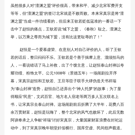
虽然很多人对“澶渊之盟”评价很高，带来和平、减少北宋军费开支
等等，但“澶渊之盟”的签订北宋就是不败而败。本来宋真宗是将“澶
渊之盟”当成一件功绩看的，但后来王钦若贬低寇准的一番话一下
击中了赵恒的痛点，王钦若说“城下之盟，《春秋》耻之。澶渊之
举，以万乘之尊而为城下盟，没有比这更耻辱的了！”
赵恒是一个爱慕虚荣、在意别人对自己评价的人，听了王钦
若的话后，整日闷闷不乐。王钦若是个善于揣摩上意、溜须拍马的
人，一看说错话了马上补救，出了个馊主意，让赵恒泰山封禅以夸
耀功绩、粉饰太平。公元1008年（景德五年）一场闹剧拉开序
幕，宋真宗赵恒和王钦若、王旦等臣子联手大肆伪造天书祥瑞
为“泰山封禅”造势，赵恒自己还弄出个“神人托梦”的故事；为了显
得顺应“民意”，文武百官、地方名人宿老等两万多人五次联名上
书，让宋真宗去泰山封禅。这场闹剧前后折腾了大半年，花费八百
余万贯财富，赵恒是玩嗨了，整个北宋的风气也败坏了，此后无数
阿谀奉承之人争献“祥瑞”讨好宋真宗，大量国家财富浪费在封祀运
动中，到了宋真宗晚年朝堂奸佞横行、国库空虚、民间怨声载道。