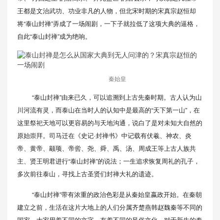
王都是文治武功、功业非凡的人物，但北宋时期的宋真宗赵恒却
将“泰山封禅”弄成了一场闹剧，一下子就拉低了这项大典的逼格，
自此“泰山封禅”成为绝响。
秦始皇
“泰山封禅”由来已久，可以追溯到上古先秦时期。古人认为山
川河流有灵，而泰山在当时人的认知中是最高的“天下第一山”，在
这里祭祀天地可以更容易的与天地沟通，说白了是对未知大自然的
原始崇拜。司马迁在《史记·封禅书》中记载有伏羲、神农、炎
帝、黄帝、颛顼、帝喾、尧、舜、禹、汤、周成王等上古人族共
主、贤王明君进行“泰山封禅”的说法；一生追求恢复周礼的孔子，
多次前往泰山，寻找上古圣贤们封禅大礼的遗迹。
“泰山封禅”带有浓重的政治色彩是从秦始皇嬴政开始。在秦朝
建立之前，生活在这片大地上的人们分属齐楚燕韩赵魏秦等不同的
国家，大家用着不同的文字，有着不同的风俗文化，对于新生的秦