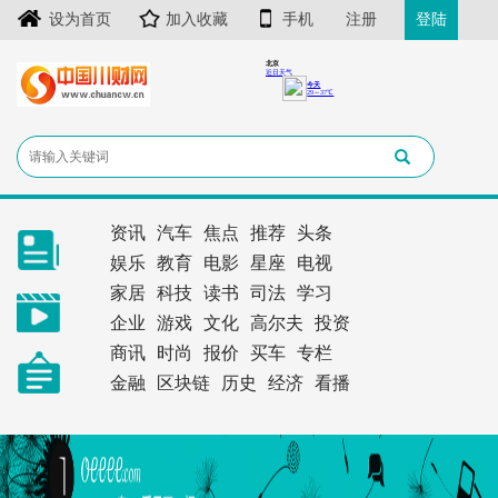
设为首页
加入收藏
手机
注册
登陆
资讯
汽车
焦点
推荐
头条
娱乐
教育
电影
星座
电视
家居
科技
读书
司法
学习
企业
游戏
文化
高尔夫
投资
商讯
时尚
报价
买车
专栏
金融
区块链
历史
经济
看播