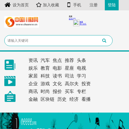
设为首页
加入收藏
手机
注册
登陆
资讯
汽车
焦点
推荐
头条
娱乐
教育
电影
星座
电视
家居
科技
读书
司法
学习
企业
游戏
文化
高尔夫
投资
商讯
时尚
报价
买车
专栏
金融
区块链
历史
经济
看播