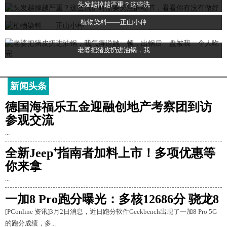
头发越掉越严重？这些洗
植物染料——正山小种
老婆把猪皮扔进油锅，我
新闻头条
德国海福乐五金迎融创地产考察团到访
参观交流
...
全新Jeep⁺指南者加料上市！多项优惠等
你来拿
...
一加8 Pro跑分曝光：多核12686分 骁龙8
[PConline 资讯]3月2日消息，近日跑分软件Geekbench出现了一加8 Pro 5G
的跑分成绩，多...