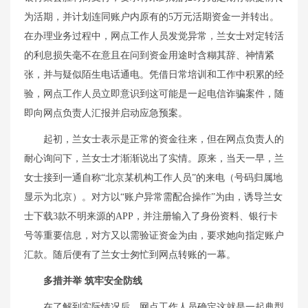
为活期，并计划连同账户内原有的5万元活期资金一并转出。
在办理业务过程中，网点工作人员发觉异常，兰女士对定转活
的利息损失毫不在意且在问到资金用途时含糊其辞、神情紧
张，并与疑似陌生电话通电。凭借日常培训和工作中积累的经
验，网点工作人员立即意识到这可能是一起电信诈骗案件，随
即向网点负责人汇报并启动应急预案。
起初，兰女士表示是正常的资金往来，但在网点负责人的
耐心询问下，兰女士才渐渐说出了实情。原来，当天一早，兰
女士接到一通自称“北京某机构工作人员”的来电（号码归属地
显示为北京）。对方以“账户异常需配合操作”为由，诱导兰女
士下载3款不明来源的APP，并注册输入了身份资料、银行卡
号等重要信息，对方又以需验证资金为由，要求她向指定账户
汇款。随后便有了兰女士匆忙到网点转账的一幕。
多措并举 筑牢安全防线
在了解到实际情况后，网点工作人员确定这就是一起典型