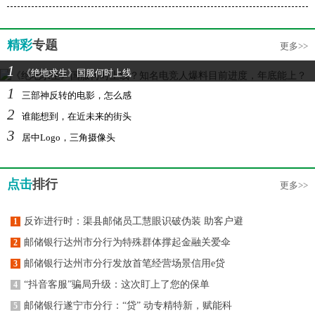
精彩
专题
更多>>
1
《绝地求生》国服何时上线
1
三部神反转的电影，怎么感
2
谁能想到，在近未来的街头
3
居中Logo，三角摄像头
点击
排行
更多>>
反诈进行时：渠县邮储员工慧眼识破伪装 助客户避
1
邮储银行达州市分行为特殊群体撑起金融关爱伞
2
邮储银行达州市分行发放首笔经营场景信用e贷
3
“抖音客服”骗局升级：这次盯上了您的保单
4
邮储银行遂宁市分行：“贷” 动专精特新，赋能科
5