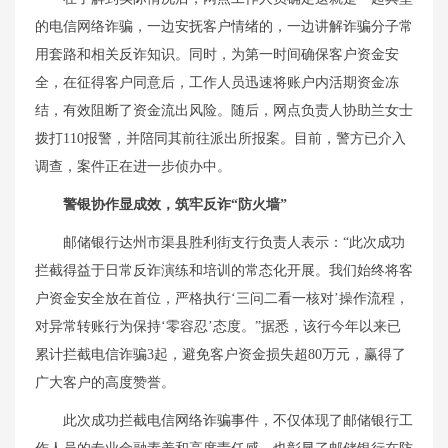
的电信网络诈骗，一边安抚客户情绪的，一边讲解诈骗分子常
用套路和相关反诈知识。同时，为第一时间确保客户资金安
全，在征得客户同意后，工作人员迅速将账户内活期资金冻
结，有效阻断了资金流出风险。随后，网点负责人协助兰女士
拨打110报警，并陪同其前往派出所报案。目前，警方已介入
调查，案件正在进一步侦办中。
警银协作显成效，筑牢反诈“防火墙”
邮储银行达州市渠县胜利街支行负责人表示：“此次成功
拦截得益于日常反诈演练和培训的常态化开展。我们始终将客
户资金安全放在首位，严格执行‘三问二看一核对’操作流程，
对异常转账行为保持‘零容忍’态度。”据悉，该行今年以来已
累计拦截电信诈骗3起，避免客户资金损失超80万元，赢得了
广大客户的高度赞誉。
此次成功拦截电信网络诈骗事件，不仅体现了邮储银行工