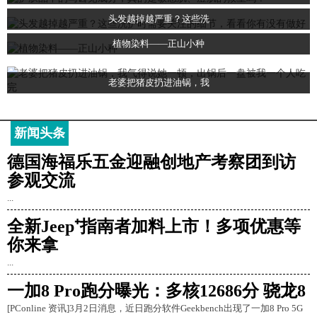
头发越掉越严重？这些洗
植物染料——正山小种
老婆把猪皮扔进油锅，我
新闻头条
德国海福乐五金迎融创地产考察团到访
参观交流
...
全新Jeep⁺指南者加料上市！多项优惠等
你来拿
...
一加8 Pro跑分曝光：多核12686分 骁龙8
[PConline 资讯]3月2日消息，近日跑分软件Geekbench出现了一加8 Pro 5G