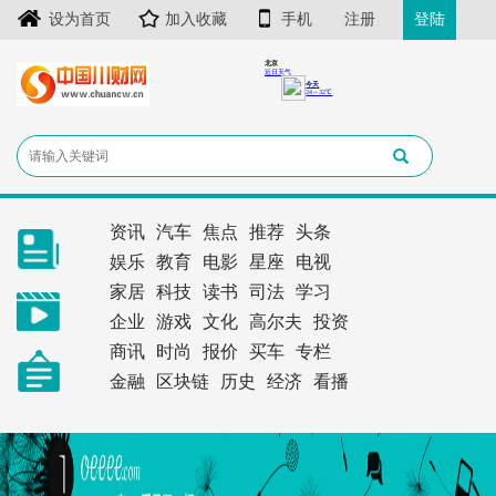
设为首页
加入收藏
手机
注册
登陆
资讯
汽车
焦点
推荐
头条
娱乐
教育
电影
星座
电视
家居
科技
读书
司法
学习
企业
游戏
文化
高尔夫
投资
商讯
时尚
报价
买车
专栏
金融
区块链
历史
经济
看播