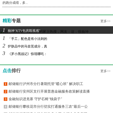
的跑分成绩，多...
精彩
专题
更多>>
1
杨坤“KTV包房既视感”
1
「手工」配色是有小法则的
2
护肤品中的马齿苋成分，真
3
《罗小黑战记》惊现哪吒：
点击
排行
更多>>
邮储银行泸州市分行暑期托管“暖心班” 解决职工
1
邮储银行安州区支行开展普惠金融服务政策解读直播
2
金融知识进羌寨 守护石椅“钱袋子”
3
邮储银行攀枝花市分行切实打通服务三农“最后一公
4