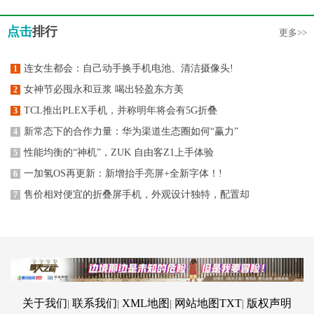
点击
排行
更多>>
连女生都会：自己动手换手机电池、清洁摄像头!
1
女神节必囤永和豆浆 喝出轻盈东方美
2
TCL推出PLEX手机，并称明年将会有5G折叠
3
新常态下的合作力量：华为渠道生态圈如何“赢力”
4
性能均衡的“神机”，ZUK 自由客Z1上手体验
5
一加氢OS再更新：新增抬手亮屏+全新字体！!
6
售价相对便宜的折叠屏手机，外观设计独特，配置却
7
关于我们
联系我们
XML地图
网站地图
TXT
版权声明
|
|
|
|