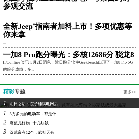
参观交流
...
全新Jeep⁺指南者加料上市！多项优惠等
你来拿
...
一加8 Pro跑分曝光：多核12686分 骁龙8
[PConline 资讯]3月2日消息，近日跑分软件Geekbench出现了一加8 Pro 5G
的跑分成绩，多...
精彩
专题
更多>>
1
明日之后：院子铺满电网后
1
3万多元的电动车，都是什
2
麻范儿好物 | 十几块钱
3
汉武帝有12个，武则天有