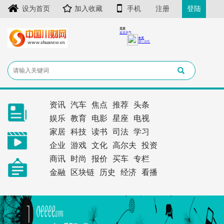
设为首页
加入收藏
手机
注册
登陆
资讯
汽车
焦点
推荐
头条
娱乐
教育
电影
星座
电视
家居
科技
读书
司法
学习
企业
游戏
文化
高尔夫
投资
商讯
时尚
报价
买车
专栏
金融
区块链
历史
经济
看播