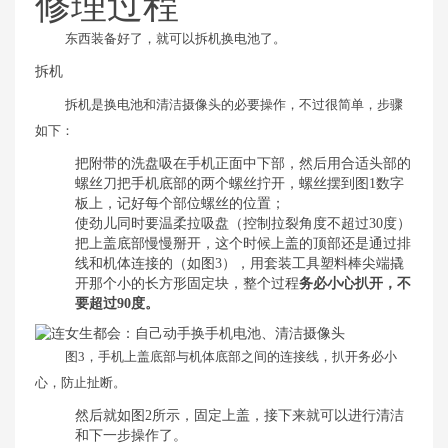
修理过程
东西装备好了，就可以拆机换电池了。
拆机
拆机是换电池和清洁摄像头的必要操作，不过很简单，步骤
如下：
把附带的洗盘吸在手机正面中下部，然后用合适头部的
螺丝刀把手机底部的两个螺丝拧开，螺丝摆到图1数字
板上，记好每个部位螺丝的位置；
使劲儿同时要温柔拉吸盘（控制拉裂角度不超过30度）
把上盖底部慢慢掰开，这个时候上盖的顶部还是通过排
线和机体连接的（如图3），用套装工具塑料棒尖端撬
开那个小的长方形固定块，整个过程
务必小心扒开，不
要超过90度。
图3，手机上盖底部与机体底部之间的连接线，扒开务必小
心，防止扯断。
然后就如图2所示，固定上盖，接下来就可以进行清洁
和下一步操作了。