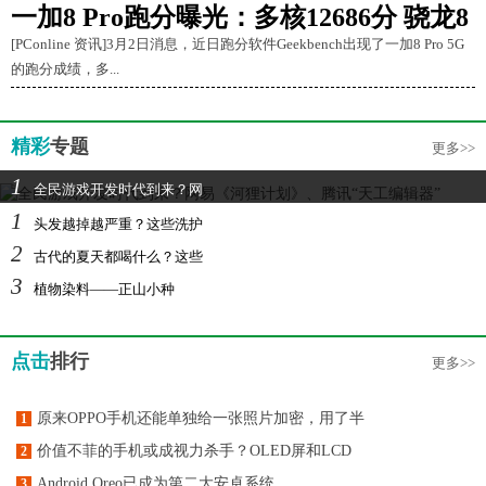
一加8 Pro跑分曝光：多核12686分 骁龙8
[PConline 资讯]3月2日消息，近日跑分软件Geekbench出现了一加8 Pro 5G
的跑分成绩，多...
精彩
专题
更多>>
1
全民游戏开发时代到来？网
1
头发越掉越严重？这些洗护
2
古代的夏天都喝什么？这些
3
植物染料——正山小种
点击
排行
更多>>
原来OPPO手机还能单独给一张照片加密，用了半
1
价值不菲的手机或成视力杀手？OLED屏和LCD
2
Android Oreo已成为第二大安卓系统，
3