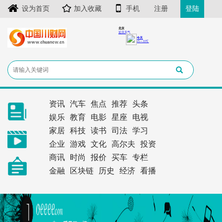
设为首页
加入收藏
手机
注册
登陆
资讯
汽车
焦点
推荐
头条
娱乐
教育
电影
星座
电视
家居
科技
读书
司法
学习
企业
游戏
文化
高尔夫
投资
商讯
时尚
报价
买车
专栏
金融
区块链
历史
经济
看播