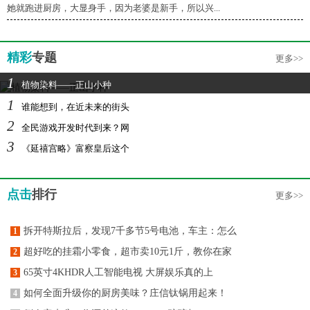
她就跑进厨房，大显身手，因为老婆是新手，所以兴...
精彩
专题
更多>>
1
植物染料——正山小种
1
谁能想到，在近未来的街头
2
全民游戏开发时代到来？网
3
《延禧宫略》富察皇后这个
点击
排行
更多>>
拆开特斯拉后，发现7千多节5号电池，车主：怎么
1
超好吃的挂霜小零食，超市卖10元1斤，教你在家
2
65英寸4KHDR人工智能电视 大屏娱乐真的上
3
如何全面升级你的厨房美味？庄信钛锅用起来！
4