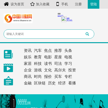
设为首页
加入收藏
手机
注册
登陆
资讯
汽车
焦点
推荐
头条
娱乐
教育
电影
星座
电视
家居
科技
读书
司法
学习
企业
游戏
文化
高尔夫
投资
商讯
时尚
报价
买车
专栏
金融
区块链
历史
经济
看播