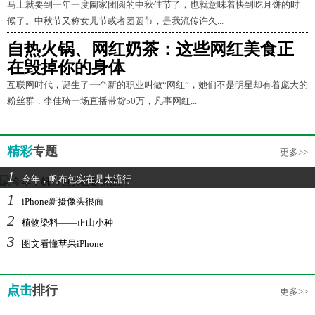
马上就要到一年一度阖家团圆的中秋佳节了，也就意味着快到吃月饼的时
候了。中秋节又称女儿节或者团圆节，是我流传许久...
自热火锅、网红奶茶：这些网红美食正
在毁掉你的身体
互联网时代，诞生了一个新的职业叫做“网红”，她们不是明星却有着庞大的
粉丝群，李佳琦一场直播带货50万，凡事网红...
精彩
专题
更多>>
1
今年，帆布包实在是太流行
1
iPhone新摄像头很面
2
植物染料——正山小种
3
图文看懂苹果iPhone
点击
排行
更多>>