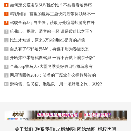
如何定义紧凑型SUV性价比？不妨看看哈弗F5
1
精彩回顾 | 宫里的世界主题快闪店带你领略不一
2
驾驶全新Jeep自由侠，获取身处喧嚣却游离在外
3
哈弗F5、探歌、逍客站一起 谁是质价比之王？
4
比过才知道，原来6万6哈弗M6是真的超值
5
自从有了6万6哈弗M6，再也不用为春运发愁
6
开哈弗F5带爸妈自驾游 一言不合就上演亲子版“
7
全新Jeep牧马人x大疆冬季美好假日行摄玩家有
8
网易请回答2018：笑着的丁磊拿什么拯救哭泣的
9
滑粉雪、住民宿、泡温泉，用一场野奢之旅，来给2
10
关于我们
联系我们
老版地图
网站地图
版权声明
|
|
|
|