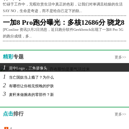
忙碌于工作中，无暇欣赏生活中真正的色彩，让我们对单调且枯燥的生活
SAY NO，生命是奇迹，而不是给自己定下的轨...
一加8 Pro跑分曝光：多核12686分 骁龙8
[PConline 资讯]3月2日消息，近日跑分软件Geekbench出现了一加8 Pro 5G
的跑分成绩，多...
精彩
专题
更多>>
1
居中Logo，三角摄像头
1
当亡国奴当上瘾了？为什么
2
有哪些让你相见恨晚的护肤
3
麦秆来做腕表的零部件？新
点击
排行
更多>>
4
1