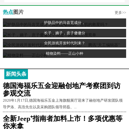
热点
图片
更多>>
护肤品中的马齿苋成分，
长子，嫡子，庶子傻傻分
全民游戏开发时代到来？
植物染料——正山小种
新闻头条
德国海福乐五金迎融创地产考察团到访
参观交流
2020年1月17日,德国海福乐五金上海旗舰展厅迎来了融创地产研发团队领
导尹洛、高浩先生以及采购团队领导郑磊、...
全新Jeep⁺指南者加料上市！多项优惠等
你来拿