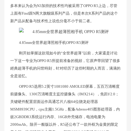
多本来认为会为N3加持的技术性均被采用了OPPO R5上边，尽管
上面有Find跟N两大旗舰级系列产品，但是本次R系列产品的这个
新产品从配备与技术性上说也分毫不小于前二者。
4.85mm全世界超薄照相手机OPPO R5测评
刚开始掌握这款现如今的“全世界超薄”以前，大家還是讨论
一下这一专业为OPPO R5所提前准备的视頻，它原声带回望了很多
經典超薄手机的问世時刻，针对经历了这些时期的人而言，满满的
全是追忆。
OPPO R5选用5.2英寸1081080 AMOLED屏幕，五百万清晰度
前摄像头、1300万清晰度主监控摄像头（IMX214），焦距f/2.0；
关键硬件配置层面运作高通芯片八核64位骁龙处理器
MSM8939CPU，cpu主频1.5GHz，配备Adreno405图形处理器，内
嵌2GBDDR3系统运行内存、16GB外壳储存，电池电量为
2000mAh。除开一般版以外，R5还公布了一款外框为金黄的限定