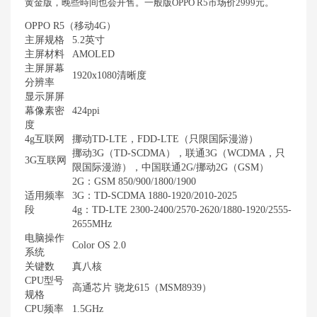
黄金版，晚些時间也会开售。一般版OPPO R5市场价2999元。
OPPO R5（移动4G）
主屏规格
5.2英寸
主屏材料
AMOLED
主屏屏幕
1920x1080清晰度
分辨率
显示屏屏
幕像素密
424ppi
度
4g互联网
挪动TD-LTE，FDD-LTE（只限国际漫游）
挪动3G（TD-SCDMA），联通3G（WCDMA，只
3G互联网
限国际漫游），中国联通2G/挪动2G（GSM）
2G：GSM 850/900/1800/1900
适用频率
3G：TD-SCDMA 1880-1920/2010-2025
段
4g：TD-LTE 2300-2400/2570-2620/1880-1920/2555-
2655MHz
电脑操作
Color OS 2.0
系统
关键数
真八核
CPU型号
高通芯片 骁龙615（MSM8939）
规格
CPU频率
1.5GHz