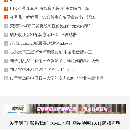
HIKX1蓝牙耳机,有低音无底噪,还要啥自行车
2
金秀儿、妈妈网、99公益发布备孕白皮书：泛90
3
荣耀Play4守门员挑战高性价比的千元大内存5
4
酷派改变者S1配备索尼IMX298传感器
5
超越Lumia520成最受欢迎WindowsP
6
心系天下三星W2019尊崇发布 中国电信携手三
7
鞋子别乱买，有这三双就够了，满足你的各种场合，
8
到店实拍2021款WEY VV6，14.8万，
9
位于青岛的中国石油大学的实力如何？毕业生就业容
10
关于我们
联系我们
XML地图
网站地图
TXT
版权声明
|
|
|
|