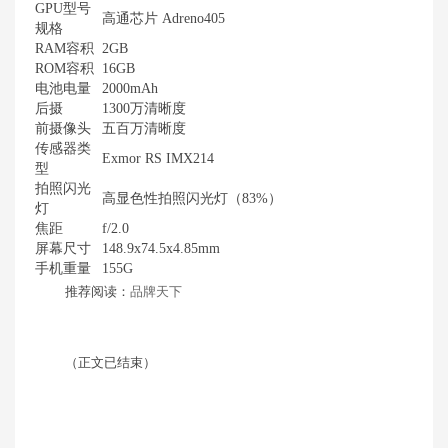
GPU型号
高通芯片 Adreno405
规格
RAM容积
2GB
ROM容积
16GB
电池电量
2000mAh
后摄
1300万清晰度
前摄像头
五百万清晰度
传感器类
Exmor RS IMX214
型
拍照闪光
高显色性拍照闪光灯（83%）
灯
焦距
f/2.0
屏幕尺寸
148.9x74.5x4.85mm
手机重量
155G
推荐阅读：
品牌天下
（正文已结束）