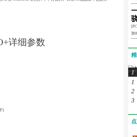
一
[P
加8
EVO+详细参数
精
1
1
2
3
F)
点