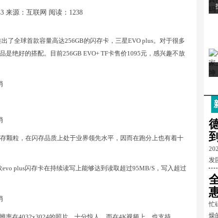
43
来源：互联网
阅读：1238
全球首款容量高达256GB的闪存卡，三星EVO plus。对于很多
好的搭配。目前256GB EVO+ TF卡售价1095元，感兴趣不放
LC闪存颗粒，在闪存品质上处于业界领先水平，因而在跑分上也有着十
2
发
此款evo plus闪存卡在持续读写上能够达到读取超过95MB/S，写入超过
忙
燥
分辨率在4032x3024的照片，十分惊人。而在4K视频上，也支持