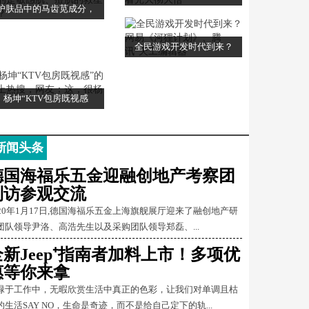
护肤品中的马齿苋成分，
全民游戏开发时代到来？
杨坤“KTV包房既视感
新闻头条
德国海福乐五金迎融创地产考察团
到访参观交流
020年1月17日,德国海福乐五金上海旗舰展厅迎来了融创地产研
团队领导尹洛、高浩先生以及采购团队领导郑磊、...
全新Jeep⁺指南者加料上市！多项优
惠等你来拿
碌于工作中，无暇欣赏生活中真正的色彩，让我们对单调且枯
的生活SAY NO，生命是奇迹，而不是给自己定下的轨...