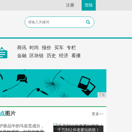
注册
登陆
商讯
时尚
报价
买车
专栏
金融
区块链
历史
经济
看播
广告
点
图片
更多>>
千万别让你老婆玩烘焙！