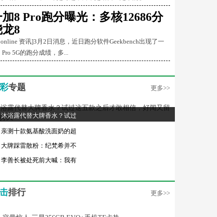
加8 Pro跑分曝光：多核12686分
骁龙8
Conline 资讯]3月2日消息，近日跑分软件Geekbench出现了一
 Pro 5G的跑分成绩，多...
彩
专题
更多>>
沐浴露代替大牌香水？试过
亲测十款氨基酸洗面奶的超
大牌踩雷散粉：纪梵希并不
李善长被处死前大喊：我有
击
排行
更多>>