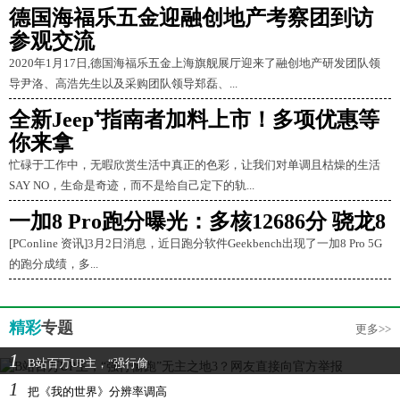
德国海福乐五金迎融创地产考察团到访
参观交流
2020年1月17日,德国海福乐五金上海旗舰展厅迎来了融创地产研发团队领
导尹洛、高浩先生以及采购团队领导郑磊、...
全新Jeep⁺指南者加料上市！多项优惠等
你来拿
忙碌于工作中，无暇欣赏生活中真正的色彩，让我们对单调且枯燥的生活
SAY NO，生命是奇迹，而不是给自己定下的轨...
一加8 Pro跑分曝光：多核12686分 骁龙8
[PConline 资讯]3月2日消息，近日跑分软件Geekbench出现了一加8 Pro 5G
的跑分成绩，多...
精彩
专题
更多>>
1
B站百万UP主，“强行偷
1
把《我的世界》分辨率调高