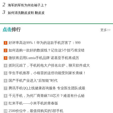
2
海军的军衔为何在袖子上？
3
如何清洗翻皮皮鞋 翻皮皮
点击
排行
更多>>
好评率高达99%！华为的这款手机厉害了：999
1
如何选购一款好的数据线？记住这5个技巧准没错
2
微软将启用Lumia手机品牌 诺基亚手机将成历
3
抓到元凶了，手机耗电大户排名出炉，聊天软件成大
4
学生手机推荐，小格雷的这些功能受到家长青睐！
5
国产手机产业进入“后智能”时代
6
腾讯手机QQ上线健康咨询服务 专业医生团队成最
7
千元手机，为何厂商青睐710芯片？难道有什么秘
8
红米手机——小米手机的青春版
9
2500价位中，最值得购买的5部手机
10