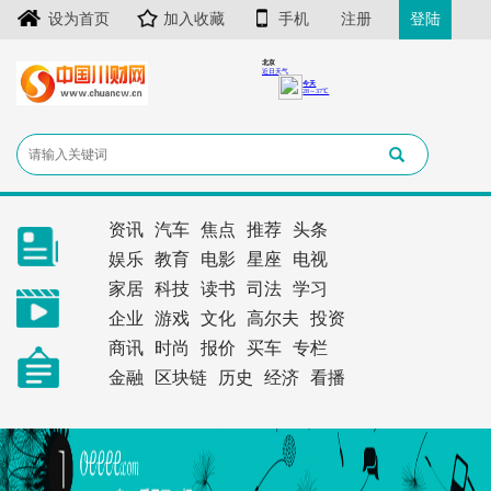
设为首页
加入收藏
手机
注册
登陆
资讯
汽车
焦点
推荐
头条
娱乐
教育
电影
星座
电视
家居
科技
读书
司法
学习
企业
游戏
文化
高尔夫
投资
商讯
时尚
报价
买车
专栏
金融
区块链
历史
经济
看播