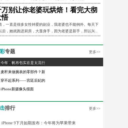
千万别让你老婆玩烘焙！看完大彻
大悟
焙，一直是很多女性钟爱的副业，我老婆也不能例外。每天下
以后，她就跑进厨房，大显身手，因为老婆是新手，所以兴...
彩
专题
更多>>
今年，帆布包实在是太流行
麦秆来做腕表的零部件？新
穿不起系列——宫廷后妃的
iPhone新摄像头很面
击
排行
更多>>
iPhone 9下月如期发布：今年将为苹果带来