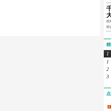
烘
班
精
1
1
2
3
点
1