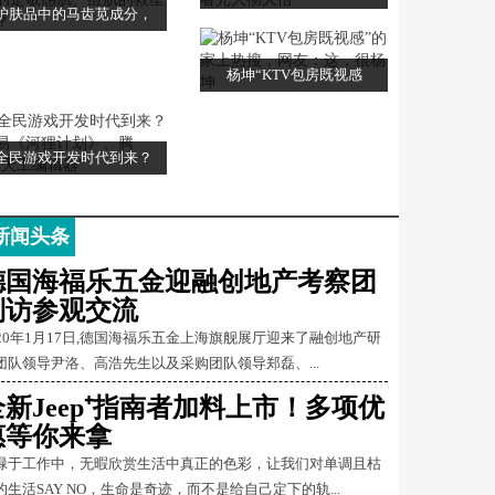
护肤品中的马齿苋成分，
杨坤“KTV包房既视感
全民游戏开发时代到来？
新闻头条
德国海福乐五金迎融创地产考察团
到访参观交流
020年1月17日,德国海福乐五金上海旗舰展厅迎来了融创地产研
团队领导尹洛、高浩先生以及采购团队领导郑磊、...
全新Jeep⁺指南者加料上市！多项优
惠等你来拿
碌于工作中，无暇欣赏生活中真正的色彩，让我们对单调且枯
的生活SAY NO，生命是奇迹，而不是给自己定下的轨...