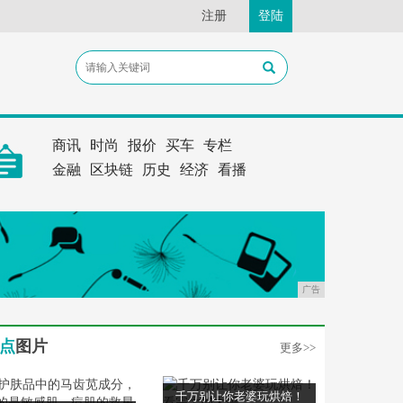
注册
登陆
商讯
时尚
报价
买车
专栏
金融
区块链
历史
经济
看播
广告
点
图片
更多>>
千万别让你老婆玩烘焙！