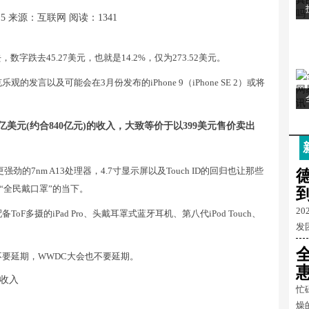
15
来源：互联网
阅读：1341
字跌去45.27美元，也就是14.2%，仅为273.52美元。
言以及可能会在3月份发布的iPhone 9（iPhone SE 2）或将
20亿美元(约合840亿元)的收入，大致等价于以399美元售价卖出
性能更强劲的7nm A13处理器，4.7寸显示屏以及Touch ID的回归也让那些
“全民戴口罩”的当下。
2
多摄的iPad Pro、头戴耳罩式蓝牙耳机、第八代iPod Touch、
发
要延期，WWDC大会也不要延期。
忙
燥