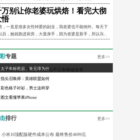
千万别让你老婆玩烘焙！看完大彻
大悟
焙，一直是很多女性钟爱的副业，我老婆也不能例外。每天下
以后，她就跑进厨房，大显身手，因为老婆是新手，所以兴...
彩
专题
更多>>
太子朱标死后，朱元璋为什
指尖召唤师：英雄联盟如何
彩色格子衬衫，男士这样穿
图文看懂苹果iPhone
击
排行
更多>>
小米10顶配版硬件成本公布 最终售价4699元