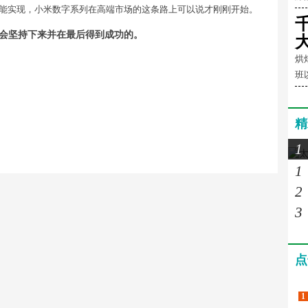
就能实现，小米数字系列在高端市场的这条路上可以说才刚刚开始。
会坚持下来并在最后得到成功的。
烘
班
精
1
1
2
3
点
1