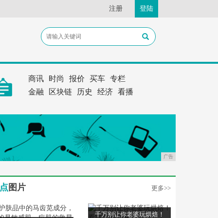
注册
登陆
商讯
时尚
报价
买车
专栏
金融
区块链
历史
经济
看播
广告
点
图片
更多>>
千万别让你老婆玩烘焙！