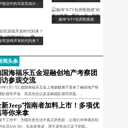
护肤品中的马齿苋成分，
杨坤“KTV包房既视感
全民游戏开发时代到来？
新闻头条
德国海福乐五金迎融创地产考察团
到访参观交流
020年1月17日,德国海福乐五金上海旗舰展厅迎来了融创地产研
团队领导尹洛、高浩先生以及采购团队领导郑磊、...
全新Jeep⁺指南者加料上市！多项优
惠等你来拿
碌于工作中，无暇欣赏生活中真正的色彩，让我们对单调且枯
的生活SAY NO，生命是奇迹，而不是给自己定下的轨...