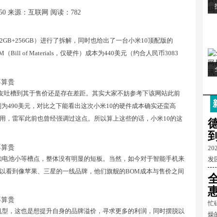
50
来源：互联网
阅读：782
版（12GB+256GB）进行了拆解，同时也给出了一台小米10顶配版的
（Bill of Materials，仅硬件）成本为440美元（约合人民币3083
网友吐槽到其于售价还是存在差距。其实大家不妨参考下该网站此前
Pro Max则为490美元，对比之下能看出这次小米10的硬件成本确实还蛮高
用，雷军此前也曾经强调过这点。所以算上这些的话，小米10的这
2
如电池小等槽点，整体没有明显的短板。当然，如今对于智能手机来
发
以看到像苹果、三星的一线品牌，他们旗舰的BOM成本与售价之间
忙
机型，这也是想提升自身的品牌溢价，寻求更多的利润，同时摆脱以
燥