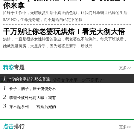
你来拿
忙碌于工作中，无暇欣赏生活中真正的色彩，让我们对单调且枯燥的生活
SAY NO，生命是奇迹，而不是给自己定下的轨...
千万别让你老婆玩烘焙！看完大彻大悟
烘焙，一直是很多女性钟爱的副业，我老婆也不能例外。每天下班以后，
她就跑进厨房，大显身手，因为老婆是新手，所以兴...
精彩
专题
更多>>
1
“你的名字起的那么普通，
1
长子，嫡子，庶子傻傻分不
2
李善长被处死前大喊：我有
3
穿不起系列——宫廷后妃的
点击
排行
更多>>