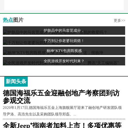
热点
图片
更多>>
护肤品中的马齿苋成分，
千万别让你老婆玩烘焙！
杨坤“KTV包房既视感
全民游戏开发时代到来？
新闻头条
德国海福乐五金迎融创地产考察团到访
参观交流
2020年1月17日,德国海福乐五金上海旗舰展厅迎来了融创地产研发团队领
导尹洛、高浩先生以及采购团队领导郑磊、...
全新Jeep⁺指南者加料上市！多项优惠等