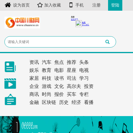
设为首页
加入收藏
手机
注册
登陆
资讯
汽车
焦点
推荐
头条
娱乐
教育
电影
星座
电视
家居
科技
读书
司法
学习
企业
游戏
文化
高尔夫
投资
商讯
时尚
报价
买车
专栏
金融
区块链
历史
经济
看播