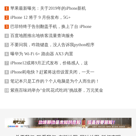
苹果最新曝光：关于2019年的iPhone新机
1
iPhone 12 将于 9 月份发布，5G+
2
巴菲特终于告别翻盖手机，换上了台 iPhone
3
百度地图推出地铁客流量查询服务
4
不要问我，咋跪键盘，没人告诉我python程序
5
曝华为 Wi-Fi 6+ 路由器 AX3 内置
6
iPhone12或将9月正式发布，价格感人，这
7
iPhone耗电快？赶紧将这些设置关闭，一天一
8
笔记本只是工作的？个人电脑是为个人而生的！
9
紫燕百味鸡举办“全民花式吃鸡”挑战赛，万元奖金
10