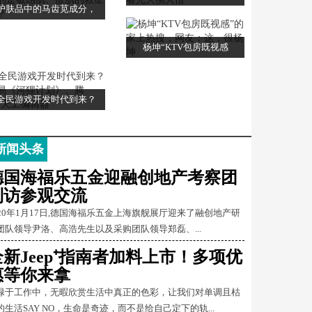
护肤品中的马齿苋成分，
杨坤“KTV包房既视感
全民游戏开发时代到来？
新闻头条
德国海福乐五金迎融创地产考察团
到访参观交流
020年1月17日,德国海福乐五金上海旗舰展厅迎来了融创地产研
团队领导尹洛、高浩先生以及采购团队领导郑磊、...
全新Jeep⁺指南者加料上市！多项优
惠等你来拿
碌于工作中，无暇欣赏生活中真正的色彩，让我们对单调且枯
的生活SAY NO，生命是奇迹，而不是给自己定下的轨...