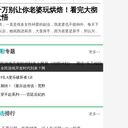
千万别让你老婆玩烘焙！看完大彻
大悟
焙，一直是很多女性钟爱的副业，我老婆也不能例外。每天下
以后，她就跑进厨房，大显身手，因为老婆是新手，所以兴...
彩
专题
更多>>
全民游戏开发时代到来？网
FILA斐乐破坏者 GE
期待！《塞尔达传说：荒野
穿不起系列——宫廷后妃的
击
排行
更多>>