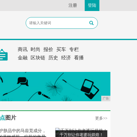
注册
登陆
商讯
时尚
报价
买车
专栏
金融
区块链
历史
经济
看播
广告
点
图片
更多>>
千万别让你老婆玩烘焙！