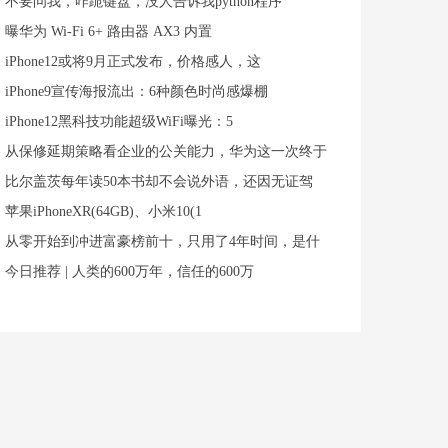
不要问我，咋跪键盘，没人告诉我python程序
曝华为 Wi-Fi 6+ 路由器 AX3 内置
iPhone12或将9月正式发布，价格感人，这
iPhone9宣传海报流出：6种颜色时尚感爆棚
iPhone12黑科技功能超级WiFi曝光：5
从保修延期策略看企业的公关能力，华为这一次终于
比尔盖茨每年读50本书却不会说外语，还因无证驾
苹果iPhoneXR(64GB)、小米10(1
从零开始到冲进富豪榜前十，只用了4年时间，是什
今日推荐 | 人类的600万年，信任的600万