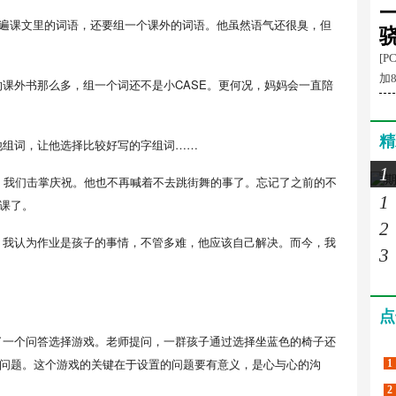
一
一遍课文里的词语，还要组一个课外的词语。他虽然语气还很臭，但
[P
加8
课外书那么多，组一个词还不是小CASE。更何况，妈妈会一直陪
精
他组词，让他选择比较好写的字组词……
1
，我们击掌庆祝。他也不再喊着不去跳街舞的事了。忘记了之前的不
1
课了。
2
。我认为作业是孩子的事情，不管多难，他应该自己解决。而今，我
3
点
了一个问答选择游戏。老师提问，一群孩子通过选择坐蓝色的椅子还
问题。这个游戏的关键在于设置的问题要有意义，是心与心的沟
1
2