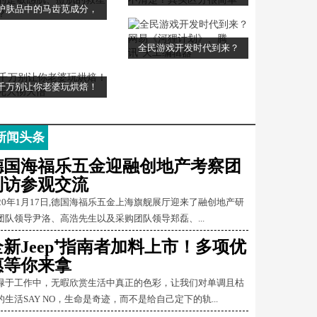
护肤品中的马齿苋成分，
全民游戏开发时代到来？
千万别让你老婆玩烘焙！
新闻头条
德国海福乐五金迎融创地产考察团
到访参观交流
020年1月17日,德国海福乐五金上海旗舰展厅迎来了融创地产研
团队领导尹洛、高浩先生以及采购团队领导郑磊、...
全新Jeep⁺指南者加料上市！多项优
惠等你来拿
碌于工作中，无暇欣赏生活中真正的色彩，让我们对单调且枯
的生活SAY NO，生命是奇迹，而不是给自己定下的轨...