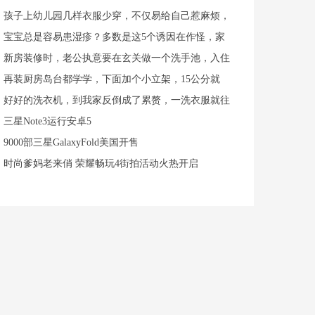
孩子上幼儿园几样衣服少穿，不仅易给自己惹麻烦，
宝宝总是容易患湿疹？多数是这5个诱因在作怪，家
新房装修时，老公执意要在玄关做一个洗手池，入住
再装厨房岛台都学学，下面加个小立架，15公分就
好好的洗衣机，到我家反倒成了累赘，一洗衣服就往
三星Note3运行安卓5
9000部三星GalaxyFold美国开售
时尚爹妈老来俏 荣耀畅玩4街拍活动火热开启