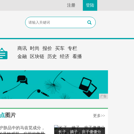
注册
登陆
商讯
时尚
报价
买车
专栏
金融
区块链
历史
经济
看播
广告
点
图片
更多>>
长子，嫡子，庶子傻傻分