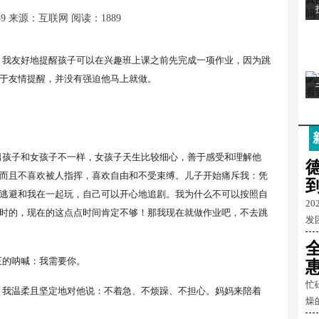
39
来源：互联网
阅读：1889
，我友好地提醒孩子可以在兴趣班上课之前先完成一项作业，因为跳
于友情提醒，并没有强迫他马上就做。
男孩子和女孩子不一样，女孩子天生比较细心，善于感受和理解他
而且不喜欢被人指挥，喜欢自由和不受束缚。儿子开始痛斥我：凭
逃避和我在一起玩，自己可以开心地追剧。我为什么不可以按照自
2
时的，现在的这点点时间肯定不够！那我现在就做作业吧，不去跳
发
正的呐喊：我需要你。
忙
。我温柔且坚定地对他说：不着急、不烦躁、不担心。妈妈来陪着
燥