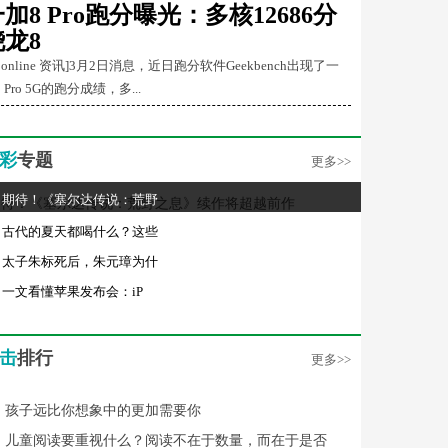
加8 Pro跑分曝光：多核12686分
骁龙8
Conline 资讯]3月2日消息，近日跑分软件Geekbench出现了一
 Pro 5G的跑分成绩，多...
彩
专题
更多>>
期待！《塞尔达传说：荒野
古代的夏天都喝什么？这些
太子朱标死后，朱元璋为什
一文看懂苹果发布会：iP
击
排行
更多>>
孩子远比你想象中的更加需要你
儿童阅读要重视什么？阅读不在于数量，而在于是否