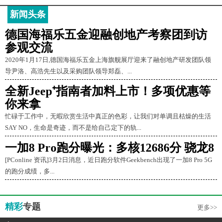
新闻头条
德国海福乐五金迎融创地产考察团到访
参观交流
2020年1月17日,德国海福乐五金上海旗舰展厅迎来了融创地产研发团队领
导尹洛、高浩先生以及采购团队领导郑磊、...
全新Jeep⁺指南者加料上市！多项优惠等
你来拿
忙碌于工作中，无暇欣赏生活中真正的色彩，让我们对单调且枯燥的生活
SAY NO，生命是奇迹，而不是给自己定下的轨...
一加8 Pro跑分曝光：多核12686分 骁龙8
[PConline 资讯]3月2日消息，近日跑分软件Geekbench出现了一加8 Pro 5G
的跑分成绩，多...
精彩
专题
更多>>