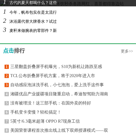
1
古代的夏天都喝什么？这些
1
今年，帆布包实在是太流行
2
沐浴露代替大牌香水？试过
3
麦秆来做腕表的零部件？新
点击
排行
更多>>
三星翻盖折叠屏手机曝光，S10为新机让路跌至感
1
TCL公布折叠屏手机方案，将于2020年进入市
2
自动感应泡沫洗手机，小七泡泡，爱上洗手这件事
3
湘疆优品产业援疆项目隆重启动，希迪智驾助力湖南
4
没有被埋没！这三部手机：在国外卖的特好
5
手机变卡变慢？轻松搞定！
6
5英寸/6.3毫米超薄 OPPO R7现身工信
7
美国荣誉课程首次推出线上线下双师授课模式——双
8