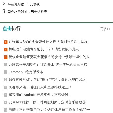
2
麻范儿好物 | 十几块钱
3
彩色格子衬衫，男士这样穿
点击
排行
更多>>
刘强东大5岁的丈母娘长什么样？看到照片后，网友
1
想电动车电池寿命延长一倍！请留意以下几点
2
餐饮企业如何突破天花板？餐饮行业饿殍千里中的财
3
万纬嘉兴平湖冷链产业园开工 进一步完善长三角布
4
Chrome 80 稳定版发布
5
致敬抗疫英雄，帮助“疫后”重建，舒达床垫向武汉
6
倒春寒来袭！暖暖的永和豆浆持续送上！
7
超实用的 Android 开发实例，不容错过！
8
安卓APP推荐：假日时间规划师，定时音乐播放器
9
电商忙不过来送货咋办？饭店休息员工咋办？他们一
10