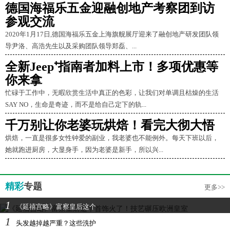
德国海福乐五金迎融创地产考察团到访
参观交流
2020年1月17日,德国海福乐五金上海旗舰展厅迎来了融创地产研发团队领
导尹洛、高浩先生以及采购团队领导郑磊、...
全新Jeep⁺指南者加料上市！多项优惠等
你来拿
忙碌于工作中，无暇欣赏生活中真正的色彩，让我们对单调且枯燥的生活
SAY NO，生命是奇迹，而不是给自己定下的轨...
千万别让你老婆玩烘焙！看完大彻大悟
烘焙，一直是很多女性钟爱的副业，我老婆也不能例外。每天下班以后，
她就跑进厨房，大显身手，因为老婆是新手，所以兴...
精彩
专题
更多>>
1
《延禧宫略》富察皇后这个
1
头发越掉越严重？这些洗护