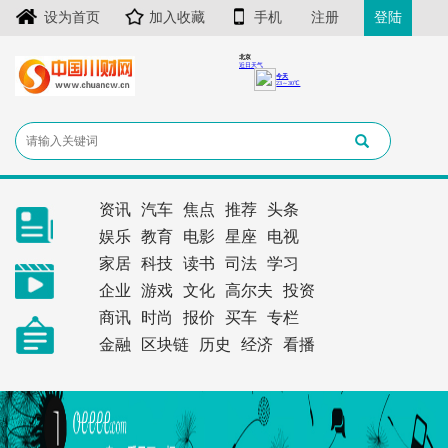
设为首页
加入收藏
手机
注册
登陆
资讯
汽车
焦点
推荐
头条
娱乐
教育
电影
星座
电视
家居
科技
读书
司法
学习
企业
游戏
文化
高尔夫
投资
商讯
时尚
报价
买车
专栏
金融
区块链
历史
经济
看播