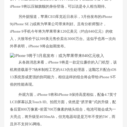
iPhone 9将以压轴旗舰的身份登场，可以说是令人相当期待。
另外据报道，苹果CEO库克近日表示，3月份发布的iPhone
9(iPhone SE 2)或将为苹果公司带来利好。且有分析师预计，
iPhone 9手机今年将为苹果带来120亿美元（约合840亿元）的收
入，大致等价于以399美元售价卖出3000万台。这似乎也再一次向
外界表明，iPhone 9将会如期发布。
从各路消息来看，iPhone 9将是一款定位廉价的入门机型，该
机将搭载基于7纳米制程工艺的A13仿生处理器，这颗芯片配合iOS
13系统形成更强的协同能力，相信这样的组合将会带给iPhone 9不
俗的性能表现。
外观方面，iPhone 9将和iPhone 8保持高度相似，配备4.7英寸
LCD屏幕以及Touch ID。拍照方面，依然是“挤牙膏”式的升级，配
备后置800万像素+前置700万像素的镜头组合，电池可能会成为一
大亮点，将升级至4050mAh，但充电器却是是万年不变的5W，而
且并不支持5G网络。