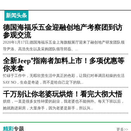
新闻头条
德国海福乐五金迎融创地产考察团到访
参观交流
2020年1月17日,德国海福乐五金上海旗舰展厅迎来了融创地产研发团队领
导尹洛、高浩先生以及采购团队领导郑磊、...
全新Jeep⁺指南者加料上市！多项优惠等
你来拿
忙碌于工作中，无暇欣赏生活中真正的色彩，让我们对单调且枯燥的生活
SAY NO，生命是奇迹，而不是给自己定下的轨...
千万别让你老婆玩烘焙！看完大彻大悟
烘焙，一直是很多女性钟爱的副业，我老婆也不能例外。每天下班以后，
她就跑进厨房，大显身手，因为老婆是新手，所以兴...
精彩
专题
更多>>