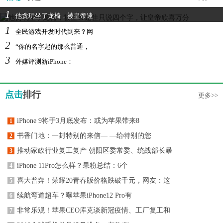
1
他贪玩坐了龙椅，被皇帝逮
1
全民游戏开发时代到来？网
2
“你的名字起的那么普通，
3
外媒评测新iPhone：
点击
排行
更多>>
iPhone 9将于3月底发布：或为苹果带来8
1
书香门地：一封特别的来信— —给特别的您
2
推动家政行业复工复产 朝阳区委常委、统战部长暴
3
iPhone 11Pro怎么样？果粉总结：6个
4
喜大普奔！荣耀20青春版价格跌破千元，网友：这
5
续航弯道超车？曝苹果iPhone12 Pro有
6
非常乐观！苹果CEO库克谈新冠疫情、工厂复工和
7