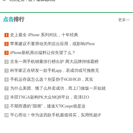
点击
排行
更多>>
史上最全 iPhone 系列对比，十年经典
1
苹果建议不要滑动关闭后台应用，或影响iPhon
2
iPhone新机再出猛料让你失望了么？
3
京东一周手机销量排行榜出炉 两大品牌持续霸榜
4
科学家正在研发一款手机app，若成功或可挽救无
5
手机运存该怎么选？别妥协于6GB/8GB，其实
6
为什么美团、饿了么外卖成功，而上门做饭一开始就
7
丰田TNGA架构PK大众MQB平台，奕泽IZO
8
不期而遇的“国潮”，捷途X70Coupe就是这
9
平心而论！华为这四款手机最值得买，实用性超iP
10