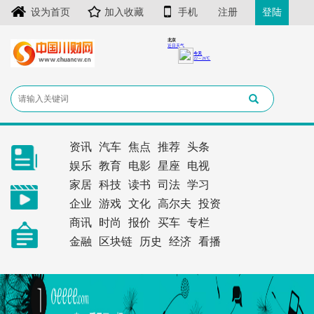
设为首页
加入收藏
手机
注册
登陆
资讯
汽车
焦点
推荐
头条
娱乐
教育
电影
星座
电视
家居
科技
读书
司法
学习
企业
游戏
文化
高尔夫
投资
商讯
时尚
报价
买车
专栏
金融
区块链
历史
经济
看播