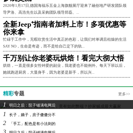
2020年1月17日,德国海福乐五金上海旗舰展厅迎来了融创地产研发团队领
导尹洛、高浩先生以及采购团队领导郑磊、...
全新Jeep⁺指南者加料上市！多项优惠等
你来拿
忙碌于工作中，无暇欣赏生活中真正的色彩，让我们对单调且枯燥的生活
SAY NO，生命是奇迹，而不是给自己定下的轨...
千万别让你老婆玩烘焙！看完大彻大悟
烘焙，一直是很多女性钟爱的副业，我老婆也不能例外。每天下班以后，
她就跑进厨房，大显身手，因为老婆是新手，所以兴...
精彩
专题
更多>>
1
明日之后：院子铺满电网后
1
长子，嫡子，庶子傻傻分不
2
「手工」配色是有小法则的
3
明日之后：院子铺满电网后