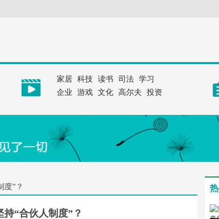
家居
科技
读书
司法
学习
企业
游戏
文化
高尔夫
投资
制度”？
热
坚持“合伙人制度”？