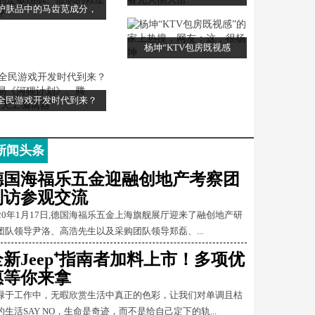
护肤品中的马齿苋成分，
杨坤“KTV包房既视感
全民游戏开发时代到来？
新闻头条
德国海福乐五金迎融创地产考察团
到访参观交流
020年1月17日,德国海福乐五金上海旗舰展厅迎来了融创地产研
团队领导尹洛、高浩先生以及采购团队领导郑磊、...
全新Jeep⁺指南者加料上市！多项优
惠等你来拿
碌于工作中，无暇欣赏生活中真正的色彩，让我们对单调且枯
的生活SAY NO，生命是奇迹，而不是给自己定下的轨...