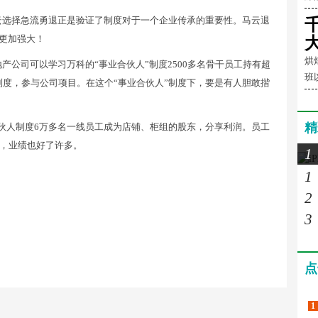
云选择急流勇退正是验证了制度对于一个企业传承的重要性。马云退
”更加强大！
烘
公司可以学习万科的“事业合伙人”制度2500多名骨干员工持有超
班
制度，参与公司项目。在这个“事业合伙人”制度下，要是有人胆敢揩
精
伙人制度6万多名一线员工成为店铺、柜组的股东，分享利润。员工
，业绩也好了许多。
1
1
2
3
点
1