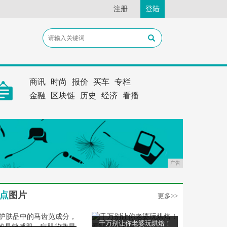
注册
登陆
商讯
时尚
报价
买车
专栏
金融
区块链
历史
经济
看播
广告
点
图片
更多>>
千万别让你老婆玩烘焙！