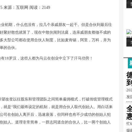
15
来源：互联网
阅读：2149
企业初期，什么也没有，拉几个亲戚朋友一起干。但是合伙到最后往
好聚好散也就算了，现在中散伙闹到法庭，连亲戚朋友都做不成的
多大型公司都在使用合伙人制度，比如麦肯锡，阿里，万科，并为
单的合伙。
有18罗汉，这些人都为马云在创业中立下了汗马功劳！
2
发
是希望改变以往股东和管理团队之间简单雇佣模式，打破传统管理模式
，就是“我们最终设定的机制，就是用合伙人取代创始人。用白话来
公司在创始人离开后，迅速衰落，但同样也有不少成功的创始人犯
创始人。道理非常简单，一群志同道合的合伙人，比一两个创始人
忙
燥