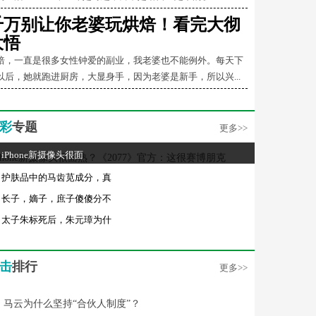
千万别让你老婆玩烘焙！看完大彻
大悟
焙，一直是很多女性钟爱的副业，我老婆也不能例外。每天下
以后，她就跑进厨房，大显身手，因为老婆是新手，所以兴...
彩
专题
更多>>
iPhone新摄像头很面
护肤品中的马齿苋成分，真
长子，嫡子，庶子傻傻分不
太子朱标死后，朱元璋为什
击
排行
更多>>
马云为什么坚持“合伙人制度”？