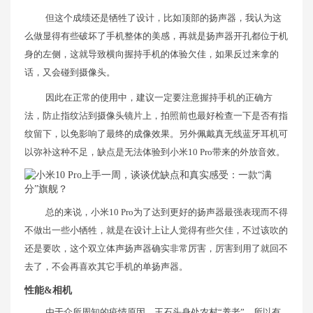
但这个成绩还是牺牲了设计，比如顶部的扬声器，我认为这
么做显得有些破坏了手机整体的美感，再就是扬声器开孔都位于机
身的左侧，这就导致横向握持手机的体验欠佳，如果反过来拿的
话，又会碰到摄像头。
因此在正常的使用中，建议一定要注意握持手机的正确方
法，防止指纹沾到摄像头镜片上，拍照前也最好检查一下是否有指
纹留下，以免影响了最终的成像效果。另外佩戴真无线蓝牙耳机可
以弥补这种不足，缺点是无法体验到小米10 Pro带来的外放音效。
总的来说，小米10 Pro为了达到更好的扬声器最强表现而不得
不做出一些小牺牲，就是在设计上让人觉得有些欠佳，不过该吹的
还是要吹，这个双立体声扬声器确实非常厉害，厉害到用了就回不
去了，不会再喜欢其它手机的单扬声器。
性能&相机
由于众所周知的疫情原因，王石头身处农村“养老”，所以有