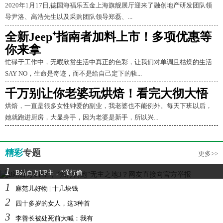
2020年1月17日,德国海福乐五金上海旗舰展厅迎来了融创地产研发团队领
导尹洛、高浩先生以及采购团队领导郑磊、...
全新Jeep⁺指南者加料上市！多项优惠等
你来拿
忙碌于工作中，无暇欣赏生活中真正的色彩，让我们对单调且枯燥的生活
SAY NO，生命是奇迹，而不是给自己定下的轨...
千万别让你老婆玩烘焙！看完大彻大悟
烘焙，一直是很多女性钟爱的副业，我老婆也不能例外。每天下班以后，
她就跑进厨房，大显身手，因为老婆是新手，所以兴...
精彩
专题
更多>>
1
B站百万UP主，“强行偷
1
麻范儿好物 | 十几块钱
2
四十多岁的女人，这3种首
3
李善长被处死前大喊：我有