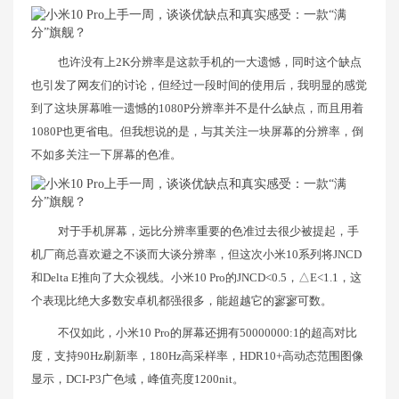
也许没有上2K分辨率是这款手机的一大遗憾，同时这个缺点
也引发了网友们的讨论，但经过一段时间的使用后，我明显的感觉
到了这块屏幕唯一遗憾的1080P分辨率并不是什么缺点，而且用着
1080P也更省电。但我想说的是，与其关注一块屏幕的分辨率，倒
不如多关注一下屏幕的色准。
对于手机屏幕，远比分辨率重要的色准过去很少被提起，手
机厂商总喜欢避之不谈而大谈分辨率，但这次小米10系列将JNCD
和Delta E推向了大众视线。小米10 Pro的JNCD<0.5，△E<1.1，这
个表现比绝大多数安卓机都强很多，能超越它的寥寥可数。
不仅如此，小米10 Pro的屏幕还拥有50000000:1的超高对比
度，支持90Hz刷新率，180Hz高采样率，HDR10+高动态范围图像
显示，DCI-P3广色域，峰值亮度1200nit。