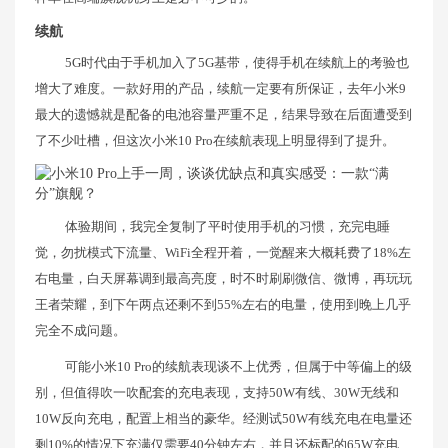
续航
5G时代由于手机加入了5G基带，使得手机在续航上的考验也
增大了难度。一款好用的产品，续航一定要有所保证，去年小米9
最大的遗憾就是配备的电池容量严重不足，结果导致在后面遭受到
了不少吐槽，但这次小米10 Pro在续航表现上明显得到了提升。
体验期间，我完全复制了平时使用手机的习惯，充完电睡
觉，勿扰模式下流量、WiFi全程开着，一觉醒来大概耗费了18%左
右电量，白天屏幕调到最高亮度，时不时刷刷微信、微博，再玩玩
王者荣耀，到下午两点还剩不到55%左右的电量，使用到晚上几乎
完全不成问题。
可能小米10 Pro的续航表现谈不上优秀，但属于中等偏上的级
别，但值得吹一吹配套的充电表现，支持50W有线、30W无线和
10W反向充电，配置上相当的豪华。经测试50W有线充电在电量还
剩10%的情况下充满仅需要40分钟左右，并且还标配的65W充电