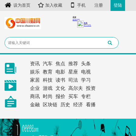
设为首页
加入收藏
手机
注册
登陆
资讯
汽车
焦点
推荐
头条
娱乐
教育
电影
星座
电视
家居
科技
读书
司法
学习
企业
游戏
文化
高尔夫
投资
商讯
时尚
报价
买车
专栏
金融
区块链
历史
经济
看播