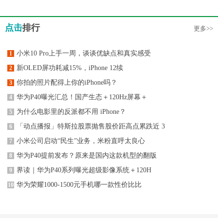
点击
排行
更多>>
小米10 Pro上手一周，谈谈优缺点和真实感受
1
新OLED屏功耗减15%，iPhone 12续
2
你拍的照片配得上你的iPhone吗？
3
华为P40曝光汇总！国产生态＋120Hz屏幕＋
4
为什么电影里的反派都不用 iPhone？
5
「动点播报」特斯拉股票抛售股价距高点累跌近 3
6
小米公司启动“民生”业务，米粉直呼太良心
7
华为P40提前发布？原来是国内这款机型的翻版
8
界读｜华为P40系列曝光超级影像系统＋120H
9
华为荣耀1000-1500元手机哪一款性价比比
10